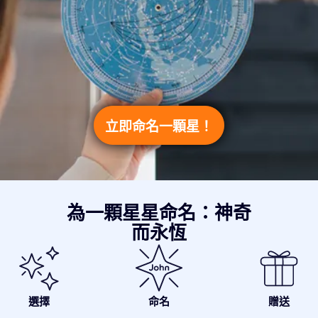
立即命名一顆星！
為一顆星星命名：神奇
而永恆
選擇
命名
贈送