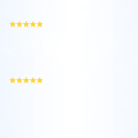
坐在您舒適的家中，利用One Million Stars應
Star Register (OSR)命名一顆星並定制一個star
利用一個獨特的星星代碼精確定位天空中一顆
用程序探索宇宙。這是一個從您的網站瀏覽器
page，以為朋友、親人或同事送上一份永遠難
獨一無二的天文好禮！
特別命名的星星，或是根據自己的位置瀏覽星
使用OSR Starsaver，讓您的星星與您近在咫
進行星際旅行的歷史性的飛躍。One Million
忘的禮物。寫下一句歡迎辭、上傳照片，等
座。
尺。將您的星星設置為手機或電腦壁紙，让你
Stars 應用程序使您能夠觀看一百萬顆星星，
等。
使用 OSR推出的“帶我飛向星星 VR應用程序”
的屏幕閃閃发光！使用新的OSR Starsaver，
包括天文學家命名的星星，以及在Online Star
「星星註冊網」準備了適合送給 50 歲熟男的禮物。父
阅读全文
訪問行星，了解夜空中的 88 個星座。玩一玩
親滿五十歲時，我送他一顆星星。他非常驚訝，一開始
隨時觀賞你的星星。
阅读全文
Register (OSR)個性化的星星。在宇宙中飛
甚至以為我在跟他開玩笑。 後來我們連上網路，然後我
“連接星星”遊戲，解鎖每個星座的信息。飛到
行，在3D中體驗宇宙星辰！
告訴他怎麼找到他的星星，他還興致勃勃地在附送的星
阅读全文
屬於您自己的那顆星星，查看詳細信息並與您
AppStore (iOS)
座盤上查閱座標。
Play Store (安卓)
预览Star Page
所愛的人分享。適用於iOS 和Android的免費移
阅读全文
最合適的 50 歲生日禮物
動 VR 應用程序。 立即下載應用程序，飛向星
预览OSR Starsaver
空！
我媽媽就快滿 50 歲了，到時候當然會舉辦盛大的慶生
訪問One Million Stars
會。 50 歲生日是重要的里程碑，也需要準備上得了檯
面的禮物。 我已經收到禮袋了。我在卡片上告訴她，雖
然她已經是「熟女」，但還是一樣閃閃動人，我超期待
在VR中探索宇宙
她收到這份禮物的表情。