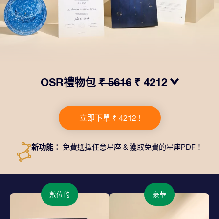
OSR禮物包
₹ 5616
₹ 4212
我們推出了讓人眼前一亮的 OSR禮物包！這款禮物包括
一個精美的信封、寄往您的收貨地址的個性化文檔、電子
立即下單 ₹ 4212 !
文件以及免費應用程序。這是一種向親友贈送永恒禮物的
神奇方式。
新功能：
免費選擇任意星座 & 獲取免費的星座PDF！
數位的
豪華