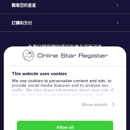
聯繫我們
Online Star禮物
觀看您的星星
博客
OSR禮物包
星星注册
訂購和交付
OSR Star Finder App
常見問題解答
Super Star 禮物
客戶登錄
免費訂閱我們的通訊和產品最新消息
個性化的Star Page
評論
OSR 禮物卡
付款資訊
One Million Stars
This website uses cookies
公司禮品
配送信息
We use cookies to personalise content and ads, to
provide social media features and to analyse our
OSR Starsaver
traffic. We also share information about your use of
退貨政策
our site with our social media, advertising and
analytics partners who may combine it with other
information that you’ve provided to them or that
Show details
帶我飛向星星 VR 應用程序
they’ve collected from your use of their services.
個星座
Online Star Register BV
- Laan van de Maagd 83, 7324
BT Apeldoorn, The Netherlands
Allow all
客戶服務:
help@osr.org