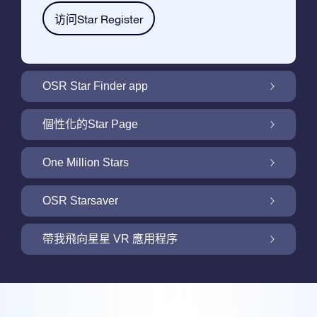
访问Star Register
OSR Star Finder app
利用OSR Star Finder App在夜空中找到屬於
個性化的Star Page
你的那顆星
利用免費的Star Page個性化您的Star Gift
One Million Stars
One Million Stars: 探索銀河系鄰近地區
OSR Starsaver
用 OSR Starsaver點亮您的螢幕
帶我飛向星星 VR 應用程序
Online Star Register為iOS和安卓用戶提供了
一款查找夜空中星星和星座的免費手機軟體。
帶我飛向星星 VR 應用程序
購買任何star gift即可獲得Online Star Register
利用Star Finder App命名和查找一顆在Online
提供的一個免費Star Page。通過利用Online
評論
Star Register (OSR)註冊的星星則更簡單些。