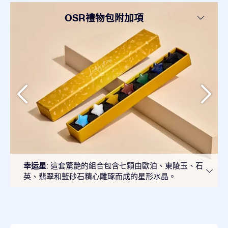
OSR禮物包附加項
幸运星
: 這套驚艷的組合包含七顆由歐泊、東陵玉、石
英、翡翠和藍砂石精心雕琢而成的星形水晶。