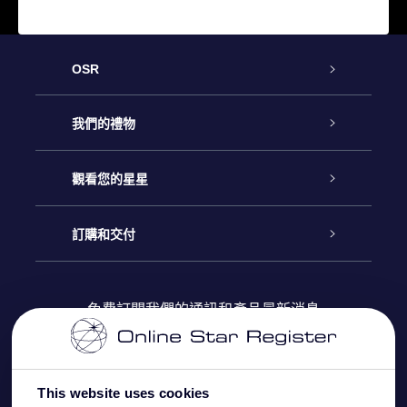
OSR
客戶服務
我們的禮物
聯繫我們
Online Star禮物
觀看您的星星
博客
OSR禮物包
星星注册
訂購和交付
OSR Star Finder App
常見問題解答
Super Star 禮物
客戶登錄
免費訂閱我們的通訊和產品最新消息
個性化的Star Page
評論
OSR 禮物卡
付款資訊
One Million Stars
This website uses cookies
公司禮品
配送信息