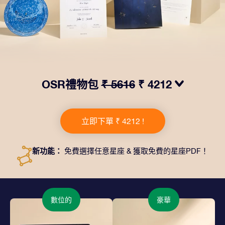
OSR禮物包
₹ 5616
₹ 4212
我們推出了讓人眼前一亮的 OSR禮物包！這款禮物包括
一個精美的信封、寄往您的收貨地址的個性化文檔、電子
立即下單 ₹ 4212 !
文件以及免費應用程序。這是一種向親友贈送永恒禮物的
神奇方式。
新功能：
免費選擇任意星座 & 獲取免費的星座PDF！
數位的
豪華