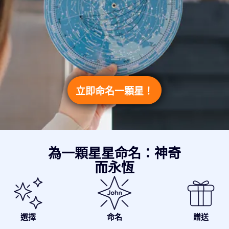
立即命名一顆星！
為一顆星星命名：神奇
而永恆
選擇
命名
贈送