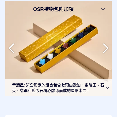
OSR禮物包附加項
幸运星
: 這套驚艷的組合包含七顆由歐泊、東陵玉、石
英、翡翠和藍砂石精心雕琢而成的星形水晶。