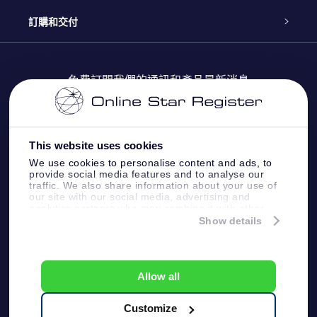
博客
OSR禮物包
星星注册
訂購和交付
OSR Star Finder App
常見問題解答
Super Star 禮物
客戶登錄
免費訂閱我們的通訊和產品最新消息
個性化的Star Page
評論
OSR 禮物卡
付款資訊
One Million Stars
This website uses cookies
公司禮品
配送信息
We use cookies to personalise content and ads, to
provide social media features and to analyse our
OSR Starsaver
traffic. We also share information about your use of
退貨政策
our site with our social media, advertising and
analytics partners who may combine it with other
information that you’ve provided to them or that
Show details
帶我飛向星星 VR 應用程序
they’ve collected from your use of their services.
個星座
Online Star Register BV
- Laan van de Maagd 83, 7324
BT Apeldoorn, The Netherlands
Allow all
客戶服務:
help@osr.org
KVK: 60333553, VAT: NL 8538.62.722B01
Customize
One Million Stars
新聞頁面