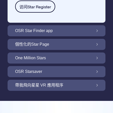
访问Star Register
OSR Star Finder app
利用OSR Star Finder App在夜空中找到屬於
個性化的Star Page
你的那顆星
利用免費的Star Page個性化您的Star Gift
One Million Stars
One Million Stars: 探索銀河系鄰近地區
OSR Starsaver
用 OSR Starsaver點亮您的螢幕
帶我飛向星星 VR 應用程序
Online Star Register為iOS和安卓用戶提供了
一款查找夜空中星星和星座的免費手機軟體。
帶我飛向星星 VR 應用程序
購買任何star gift即可獲得Online Star Register
利用Star Finder App命名和查找一顆在Online
提供的一個免費Star Page。通過利用Online
評論
Star Register (OSR)註冊的星星則更簡單些。