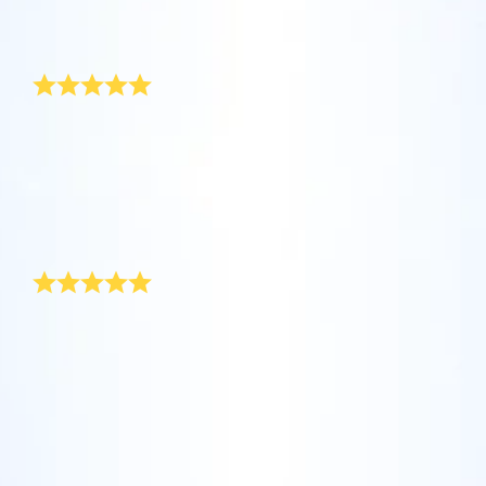
坐在您舒適的家中，利用One Million Stars應
Star Register (OSR)命名一顆星並定制一個star
利用一個獨特的星星代碼精確定位天空中一顆
用程序探索宇宙。這是一個從您的網站瀏覽器
page，以為朋友、親人或同事送上一份永遠難
感動人心的受洗禮物
特別命名的星星，或是根據自己的位置瀏覽星
使用OSR Starsaver，讓您的星星與您近在咫
進行星際旅行的歷史性的飛躍。One Million
忘的禮物。寫下一句歡迎辭、上傳照片，等
座。
尺。將您的星星設置為手機或電腦壁紙，让你
Stars 應用程序使您能夠觀看一百萬顆星星，
等。
使用 OSR推出的“帶我飛向星星 VR應用程序”
的屏幕閃閃发光！使用新的OSR Starsaver，
包括天文學家命名的星星，以及在Online Star
我幫剛出生的姪女挑了這份受洗禮物，妹妹感動不已。
阅读全文
訪問行星，了解夜空中的 88 個星座。玩一玩
這份禮物和一般的禮物如此不同，所以她花了一些時間
隨時觀賞你的星星。
阅读全文
Register (OSR)個性化的星星。在宇宙中飛
才瞭解我給她們什麼樣的祝福， 我們還一起用附送的星
“連接星星”遊戲，解鎖每個星座的信息。飛到
行，在3D中體驗宇宙星辰！
座盤查閱座標。 我妹妹把受洗禮袋中的證書慎重其事地
阅读全文
屬於您自己的那顆星星，查看詳細信息並與您
AppStore (iOS)
掛在嬰兒房的牆上， 這次送禮的經驗真美好！
Play Store (安卓)
预览Star Page
所愛的人分享。適用於iOS 和Android的免費移
阅读全文
美麗的受洗禮物
動 VR 應用程序。 立即下載應用程序，飛向星
预览OSR Starsaver
空！
致「星星註冊網」：非常感謝你們註冊我的「受洗紀念
訪問One Million Stars
星」。 這份送給我家小女兒的受洗禮物太令人驚喜了，
我太太非常開心。 這份難得的禮物使我們對女兒的受洗
儀式留下更深刻的印象。 我們一定把這份禮物推薦給親
在VR中探索宇宙
朋好友。 祝星星註冊網業務蒸蒸日上 陶軒全家賀