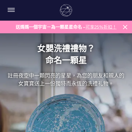
送媽媽一個宇宙－為一顆星星命名 –
可享25%折扣！
女嬰洗禮禮物？
命名一顆星
註冊夜空中一顆閃亮的星星，為您的朋友和親人的
女寶寶送上一份獨特而永恆的洗禮礼物。