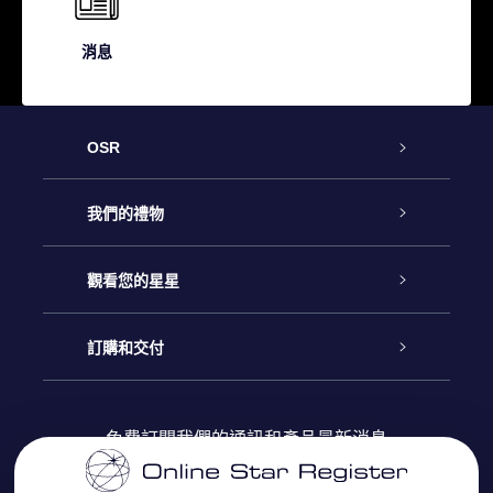
消息
OSR
客戶服務
我們的禮物
聯繫我們
Online Star禮物
觀看您的星星
博客
OSR禮物包
星星注册
訂購和交付
OSR Star Finder App
常見問題解答
Super Star 禮物
客戶登錄
免費訂閱我們的通訊和產品最新消息
個性化的Star Page
評論
OSR 禮物卡
付款資訊