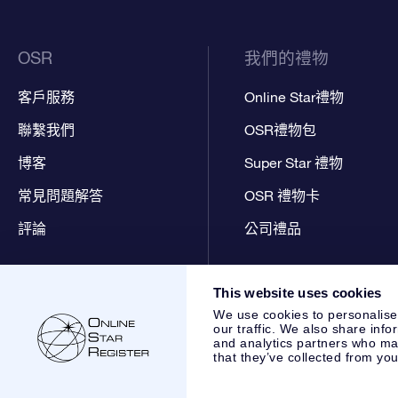
OSR
我們的禮物
客戶服務
Online Star禮物
聯繫我們
OSR禮物包
博客
Super Star 禮物
常見問題解答
OSR 禮物卡
評論
公司禮品
This website uses cookies
We use cookies to personalise
our traffic. We also share info
and analytics partners who may
that they’ve collected from you
Online Star Register BV
- Laan van de Maagd 83, 7324 BT 