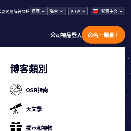
博客
場合
KRW
繁體中文
常見問題解答
關於
公司禮品
登入
命名一顆星！
博客類別
OSR指南
天文學
提示和禮物