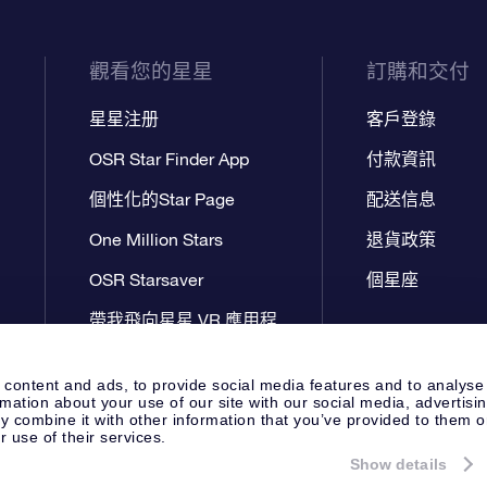
觀看您的星星
訂購和交付
星星注册
客戶登錄
OSR Star Finder App
付款資訊
個性化的Star Page
配送信息
One Million Stars
退貨政策
OSR Starsaver
個星座
帶我飛向星星 VR 應用程
序
 content and ads, to provide social media features and to analyse
rmation about your use of our site with our social media, advertisi
 combine it with other information that you’ve provided to them o
r use of their services.
Show details
Apeldoorn, The Netherlands
新聞頁面
隱私政策和免責聲明
一