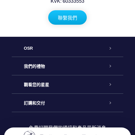
KVK: 60333553
聯繫我們
OSR
客戶服務
我們的禮物
聯繫我們
Online Star禮物
觀看您的星星
博客
OSR禮物包
星星注册
訂購和交付
OSR Star Finder App
常見問題解答
Super Star 禮物
客戶登錄
免費訂閱我們的通訊和產品最新消息