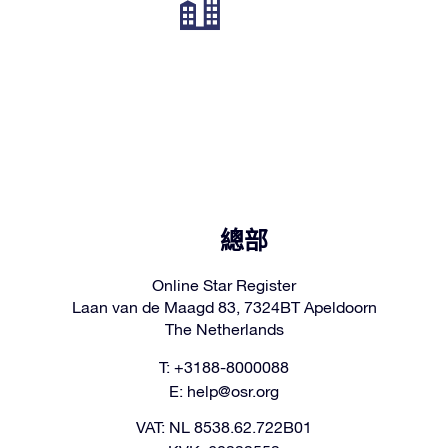
總部
Online Star Register
Laan van de Maagd 83, 7324BT Apeldoorn
The Netherlands
T: +3188-8000088
E:
help@osr.org
VAT: NL 8538.62.722B01