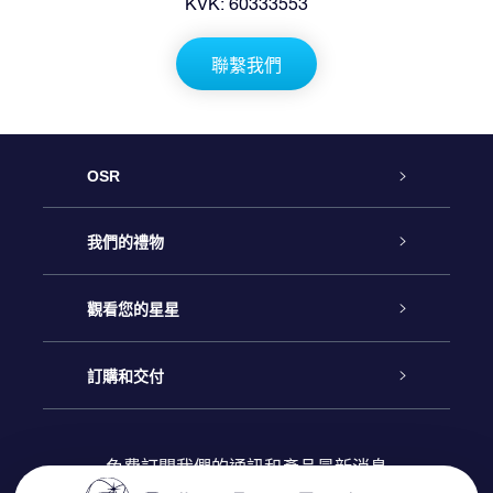
KVK: 60333553
聯繫我們
OSR
客戶服務
我們的禮物
聯繫我們
Online Star禮物
觀看您的星星
博客
OSR禮物包
星星注册
訂購和交付
OSR Star Finder App
常見問題解答
Super Star 禮物
客戶登錄
免費訂閱我們的通訊和產品最新消息