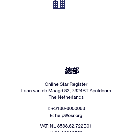
總部
Online Star Register
Laan van de Maagd 83, 7324BT Apeldoorn
The Netherlands
T: +3188-8000088
E:
help@osr.org
VAT: NL 8538.62.722B01