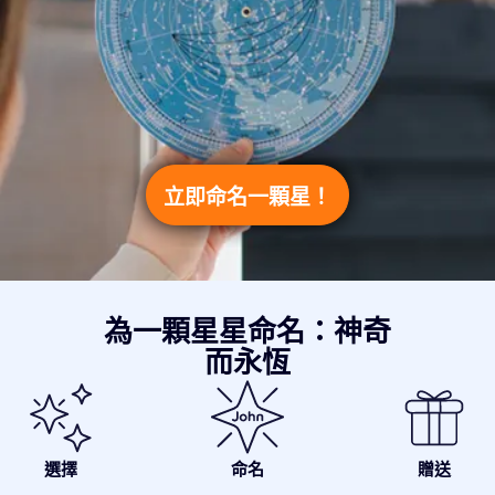
立即命名一顆星！
為一顆星星命名：神奇
而永恆
選擇
命名
贈送