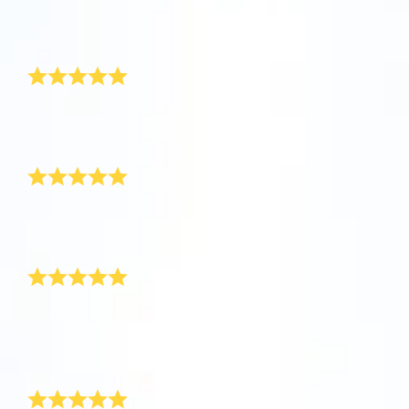
評論
Star Register (OSR)註冊的星星則更簡單些。
坐在您舒適的家中，利用One Million Stars應
Star Register (OSR)命名一顆星並定制一個star
利用一個獨特的星星代碼精確定位天空中一顆
用程序探索宇宙。這是一個從您的網站瀏覽器
page，以為朋友、親人或同事送上一份永遠難
精美的禮物
特別命名的星星，或是根據自己的位置瀏覽星
使用OSR Starsaver，讓您的星星與您近在咫
進行星際旅行的歷史性的飛躍。One Million
忘的禮物。寫下一句歡迎辭、上傳照片，等
座。
尺。將您的星星設置為手機或電腦壁紙，让你
Stars 應用程序使您能夠觀看一百萬顆星星，
等。
使用 OSR推出的“帶我飛向星星 VR應用程序”
的屏幕閃閃发光！使用新的OSR Starsaver，
包括天文學家命名的星星，以及在Online Star
OSR禮物包送貨非常快！這是我為摯友送上的一份絕妙
阅读全文
訪問行星，了解夜空中的 88 個星座。玩一玩
的禮物。
隨時觀賞你的星星。
阅读全文
Register (OSR)個性化的星星。在宇宙中飛
收到的最棒的禮物
“連接星星”遊戲，解鎖每個星座的信息。飛到
行，在3D中體驗宇宙星辰！
阅读全文
屬於您自己的那顆星星，查看詳細信息並與您
AppStore (iOS)
Play Store (安卓)
预览Star Page
所愛的人分享。適用於iOS 和Android的免費移
阅读全文
我最親密的朋友對這份新穎的禮物感到非常的驚喜！現
在我們的友誼之光將照亮全世界。
動 VR 應用程序。 立即下載應用程序，飛向星
周年紀念特別禮物
预览OSR Starsaver
空！
訪問One Million Stars
感謝貴公司讓我們度過這樣一個與眾不同的友誼紀念
日。每天晚上，我們都會仰望夜空，尋找那顆象徵著我
們友誼的星星。
在VR中探索宇宙
還會再訂購