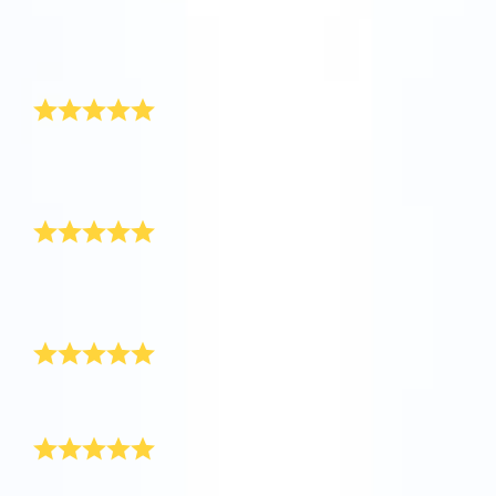
AppStore (iOS)
Play Store (安卓)
禮物非常新穎，遞送服務非常專業。我會為更多的朋友
訂購這款禮物的！
漂亮的證書
我把這顆星送給了我的一位好朋友。他非常喜歡星星證
書和上面的內容。
得到金牛座裏的一份禮物
我送給我的好閨密一顆屬於她自己的星星。拆禮物时她
欣喜的表情簡直太令人難忘了！
優質的服務
送給好朋友的一份神奇禮物，服务令人稱讚！
完美的友誼慶典
我非常愛我的好朋友！我認為這是慶祝我們友誼的完美