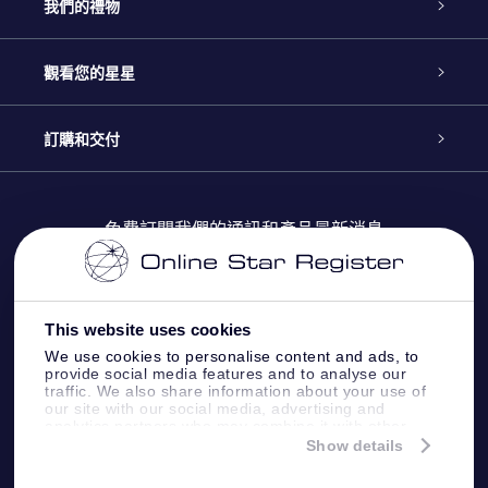
客戶服務
我們的禮物
聯繫我們
Online Star禮物
觀看您的星星
博客
OSR禮物包
星星注册
訂購和交付
OSR Star Finder App
常見問題解答
Super Star 禮物
客戶登錄
免費訂閱我們的通訊和產品最新消息
個性化的Star Page
評論
OSR 禮物卡
付款資訊
One Million Stars
This website uses cookies
公司禮品
配送信息
We use cookies to personalise content and ads, to
provide social media features and to analyse our
OSR Starsaver
traffic. We also share information about your use of
退貨政策
our site with our social media, advertising and
analytics partners who may combine it with other
information that you’ve provided to them or that
Show details
帶我飛向星星 VR 應用程序
they’ve collected from your use of their services.
個星座
Online Star Register BV
- Laan van de Maagd 83, 7324