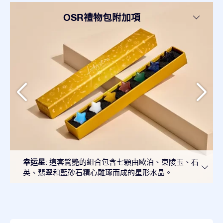
OSR禮物包附加項
幸运星
: 這套驚艷的組合包含七顆由歐泊、東陵玉、石
英、翡翠和藍砂石精心雕琢而成的星形水晶。