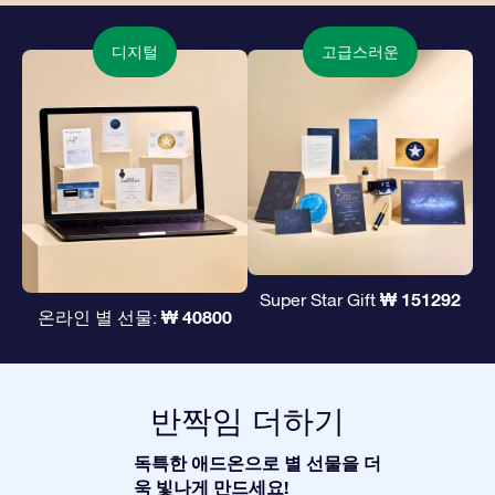
디지털
고급스러운
₩ 151292
Super Star Gift
₩ 40800
온라인 별 선물:
반짝임 더하기
독특한 애드온으로 별 선물을 더
욱 빛나게 만드세요!