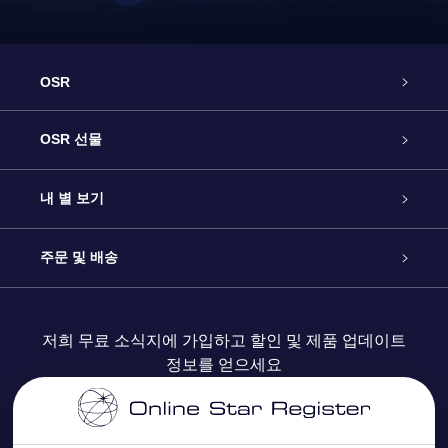
OSR
고객 서비스
OSR 선물
연락처
온라인 별 선물
내 별 보기
블로그
OSR 선물 팩
Star Register
주문 및 배송
자주 묻는 질문들
OSR Star Finder 앱
Super Star Gift
고객 로그인
저희 무료 소식지에 가입하고 할인 및 제품 업데이트
정보를 얻으세요
OSR 상품권
후기
맞춤 별 페이지
결제 정보
기업 선물
One Million Stars
배송 정보