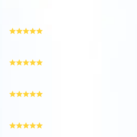
운로드하고 별을 확인하세요!
저희의 우정 기념일을 특별하게 만들어 주셔서 감사합
니다. 저희는 매일 밤 하늘을 올려다보며 저희 별을 찾아
One Million Stars를 방문해 보세요
봐요.
VR로 우주를 탐험하세요
재구매 예정
AppStore(iOS)
Play Store(Android)
특별한 선물 잘 받아 봤습니다. 더 많은 친구를 위해 또
주문할 예정입니다!
증명서가 정말 예뻐요
아주 착한 친구에게 별을 선물했어요. 친구가 별 증서랑
함께 제공되는 모든 것을 좋아하더라고요.
황소자리 선물 받았어요
사랑하는 친구를 별 선물로 놀래 줬는데 선물을 풀었을
때 친구의 표정을 잊을 수 없어요!
최고의 서비스
서비스가 좋고 친구를 위한 마법 같은 선물이에요!