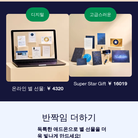
디지털
고급스러운
￥ 16019
Super Star Gift
￥ 4320
온라인 별 선물:
반짝임 더하기
독특한 애드온으로 별 선물을 더
욱 빛나게 만드세요!