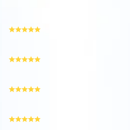
운로드하고 별을 확인하세요!
저희의 우정 기념일을 특별하게 만들어 주셔서 감사합
니다. 저희는 매일 밤 하늘을 올려다보며 저희 별을 찾아
One Million Stars를 방문해 보세요
봐요.
VR로 우주를 탐험하세요
재구매 예정
AppStore(iOS)
Play Store(Android)
특별한 선물 잘 받아 봤습니다. 더 많은 친구를 위해 또
주문할 예정입니다!
증명서가 정말 예뻐요
아주 착한 친구에게 별을 선물했어요. 친구가 별 증서랑
함께 제공되는 모든 것을 좋아하더라고요.
황소자리 선물 받았어요
사랑하는 친구를 별 선물로 놀래 줬는데 선물을 풀었을
때 친구의 표정을 잊을 수 없어요!
최고의 서비스
서비스가 좋고 친구를 위한 마법 같은 선물이에요!