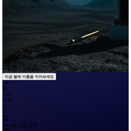
지금 별에 이름을 지어보세요
1M+
별
150+
국가
25
년
1M+
별 이름 등록