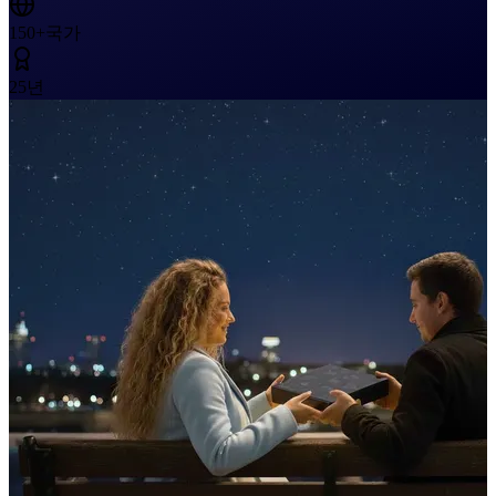
150+
국가
25
년