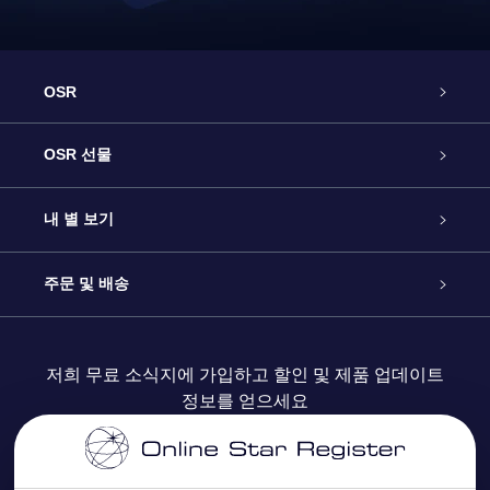
OSR
고객 서비스
OSR 선물
연락처
온라인 별 선물
내 별 보기
블로그
OSR 선물 팩
Star Register
주문 및 배송
자주 묻는 질문들
OSR Star Finder 앱
Super Star Gift
고객 로그인
저희 무료 소식지에 가입하고 할인 및 제품 업데이트
정보를 얻으세요
OSR 상품권
후기
맞춤 별 페이지
결제 정보
기업 선물
One Million Stars
배송 정보