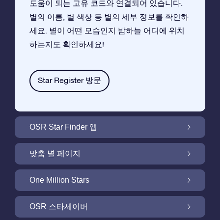
도움이 되는 고유 코드와 연결되어 있습니다.
별의 이름, 별 색상 등 별의 세부 정보를 확인하
세요. 별이 어떤 모습인지 밤하늘 어디에 위치
하는지도 확인하세요!
Star Register 방문
OSR Star Finder 앱
앱으로 밤 하늘에서 고객님 자신의 별을 찾아보
맞춤 별 페이지
세요
무료 별 페이지에서 별 선물을 원하는대로 꾸며
One Million Stars
보세요
One Million Stars:은하계를 탐색해 보세요
OSR 스타세이버