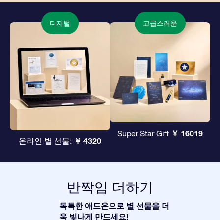
디지털
고급스러운
￥ 16019
Super Star Gift
￥ 4320
온라인 별 선물:
반짝임 더하기
독특한 애드온으로 별 선물을 더
욱 빛나게 만드세요!