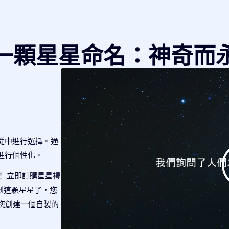
一顆星星命名：神奇而
從中進行選擇。通
進行個性化。
！ 立即訂購星星禮
查找到這顆星星了，您
將為您創建一個自製的