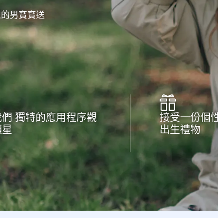
人的男寶寶送
我們 獨特的應用程序觀
接受一份個
顆星
出生禮物