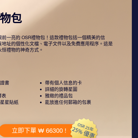
禮物包
前一亮的 OSR禮物包！這款禮物包括一個精美的信
貨地址的個性化文檔、電子文件以及免費應用程序。這是
永恒禮物的神奇方式。
證書
帶有個人信息的卡
詳細的旋轉星圖
釋表
雅緻的禮品包
星星貼紙
能放進任何郵箱的包裹
立即下單 ₩ 66300 !