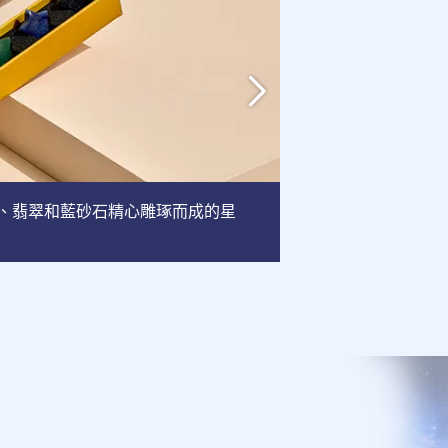
英、翡翠和藍砂石精心雕琢而成的星
相框
: 這款相框