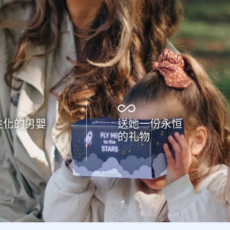
性化的男嬰
送她一份永恒
的礼物