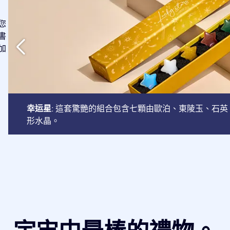
您
書
加
幸运星
: 這套驚艷的組合包含七顆由歐泊、東陵玉、石
形水晶。