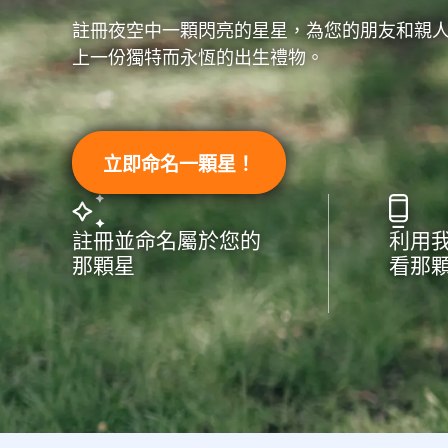
註冊夜空中一顆閃亮的星星，為您的朋友和親
上一份獨特而永恆的出生禮物。
立即命名一顆星！
註冊並命名屬於您的
利用
那顆星
看那