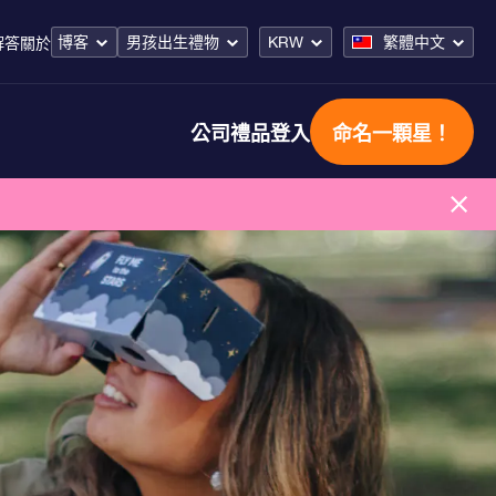
博客
男孩出生禮物
KRW
繁體中文
解答
關於
公司禮品
登入
命名一顆星！