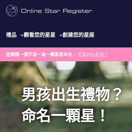
禮品
觀看您的星星
創建您的星座
送媽媽一個宇宙－為一顆星星命名 –
可享25%折扣！
男孩出生禮物？
命名一顆星！