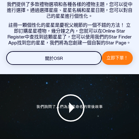
我們提供了多款禮物選項和各種各樣的禮物主題，您可以從中
進行選擇。通過選擇星座、星星名稱和星星日期，您可以對自
己的星星進行個性化。
註冊一顆個性化的星星是慶祝父親節的一個不錯的方法！ 立
即訂購星星禮物，幾分鐘之內，您就可以在Online Star
Register中查找到這顆星星了，您可以使用我們的Star Finder
App找到您的星星，我們將為您創建一個自製的Star Page。
立即下單！
關於OSR