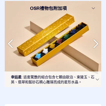
OSR禮物包附加項
幸运星
: 這套驚艷的組合包含七顆由歐泊、東陵玉、石
英、翡翠和藍砂石精心雕琢而成的星形水晶。