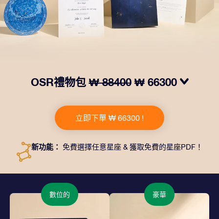
OSR禮物包
₩ 88400
₩ 66300
我們推出了讓人眼前一亮的 OSR禮物包！這款禮物包括
一個精美的信封、寄往您的收貨地址的個性化文檔、電子
立即下單 ₩ 66300 !
文件以及免費應用程序。這是一種向親友贈送永恒禮物的
神奇方式。
新功能：
免費選擇任意星座 & 獲取免費的星座PDF！
數位的
豪華