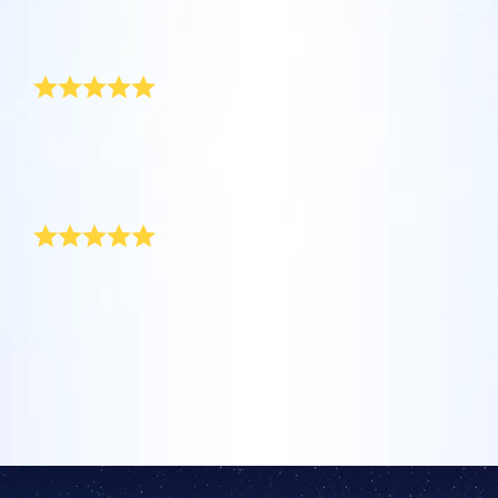
坐在您舒適的家中，利用One Million Stars應
Star Register (OSR)命名一顆星並定制一個star
利用一個獨特的星星代碼精確定位天空中一顆
用程序探索宇宙。這是一個從您的網站瀏覽器
page，以為朋友、親人或同事送上一份永遠難
非常特別
特別命名的星星，或是根據自己的位置瀏覽星
使用OSR Starsaver，讓您的星星與您近在咫
進行星際旅行的歷史性的飛躍。One Million
忘的禮物。寫下一句歡迎辭、上傳照片，等
座。
尺。將您的星星設置為手機或電腦壁紙，让你
Stars 應用程序使您能夠觀看一百萬顆星星，
等。
使用 OSR推出的“帶我飛向星星 VR應用程序”
的屏幕閃閃发光！使用新的OSR Starsaver，
包括天文學家命名的星星，以及在Online Star
今年，兩個女兒合送我一份非常特別的父親節禮物：一
阅读全文
訪問行星，了解夜空中的 88 個星座。玩一玩
張記錄獨一無二星星座標的證書， 上面還寫著「送給世
隨時觀賞你的星星。
阅读全文
Register (OSR)個性化的星星。在宇宙中飛
界上最棒的爸爸」。 我馬上就衝去幫證書裱框！
“連接星星”遊戲，解鎖每個星座的信息。飛到
行，在3D中體驗宇宙星辰！
獨一無二的父親節禮物
阅读全文
屬於您自己的那顆星星，查看詳細信息並與您
AppStore (iOS)
Play Store (安卓)
预览Star Page
所愛的人分享。適用於iOS 和Android的免費移
阅读全文
今年，我希望父親節禮物真的能表達我對父親深深的
動 VR 應用程序。 立即下載應用程序，飛向星
愛。 我父母有一個櫃子裝滿了不實用、快被遺忘的陳年
预览OSR Starsaver
空！
禮物， 但今年的父親節禮物很不一樣， 老爸非常喜歡
訪問One Million Stars
它，專屬星星給了他一個愉快的父親節！
在VR中探索宇宙