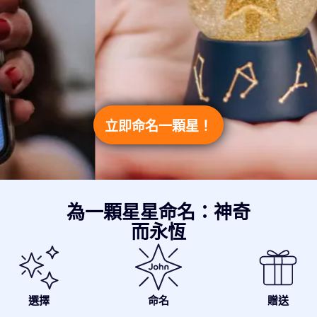
立即命名一顆星！
為一顆星星命名：神奇
而永恆
選擇
命名
贈送