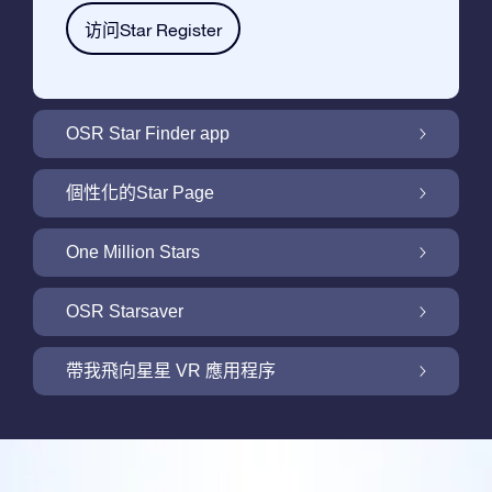
访问Star Register
OSR Star Finder app
利用OSR Star Finder App在夜空中找到屬於
個性化的Star Page
你的那顆星
利用免費的Star Page個性化您的Star Gift
One Million Stars
One Million Stars: 探索銀河系鄰近地區
OSR Starsaver
用 OSR Starsaver點亮您的螢幕
帶我飛向星星 VR 應用程序
Online Star Register為iOS和安卓用戶提供了
一款查找夜空中星星和星座的免費手機軟體。
帶我飛向星星 VR 應用程序
購買任何star gift即可獲得Online Star Register
利用Star Finder App命名和查找一顆在Online
提供的一個免費Star Page。通過利用Online
評論
Star Register (OSR)註冊的星星則更簡單些。