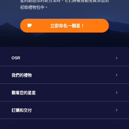
星的創造性的新方法時，它們將被自動免費添加到
初始禮物包中。
立即命名一顆星！
OSR
客戶服務
我們的禮物
聯繫我們
Online Star禮物
觀看您的星星
博客
OSR禮物包
星星注册
訂購和交付
OSR Star Finder App
常見問題解答
Super Star 禮物
客戶登錄