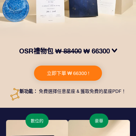
OSR禮物包
₩ 88400
₩ 66300
我們推出了讓人眼前一亮的 OSR禮物包！這款禮物包括
一個精美的信封、寄往您的收貨地址的個性化文檔、電子
立即下單 ₩ 66300 !
文件以及免費應用程序。這是一種向親友贈送永恒禮物的
神奇方式。
新功能：
免費選擇任意星座 & 獲取免費的星座PDF！
數位的
豪華