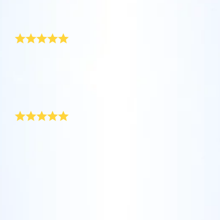
坐在您舒適的家中，利用One Million Stars應
Star Register (OSR)命名一顆星並定制一個star
利用一個獨特的星星代碼精確定位天空中一顆
用程序探索宇宙。這是一個從您的網站瀏覽器
page，以為朋友、親人或同事送上一份永遠難
送給為人父母者一份別緻的禮物
特別命名的星星，或是根據自己的位置瀏覽星
使用OSR Starsaver，讓您的星星與您近在咫
進行星際旅行的歷史性的飛躍。One Million
忘的禮物。寫下一句歡迎辭、上傳照片，等
座。
尺。將您的星星設置為手機或電腦壁紙，让你
Stars 應用程序使您能夠觀看一百萬顆星星，
等。
使用 OSR推出的“帶我飛向星星 VR應用程序”
的屏幕閃閃发光！使用新的OSR Starsaver，
包括天文學家命名的星星，以及在Online Star
在男孩的受洗典禮上，這是一份絕佳的禮物！ 證書上印
阅读全文
訪問行星，了解夜空中的 88 個星座。玩一玩
上漂亮又精美的圖片，讓你送出的禮物是如此別緻又獨
隨時觀賞你的星星。
阅读全文
Register (OSR)個性化的星星。在宇宙中飛
特。 我相信小王子長大之後，也會覺得這是一份獨一無
“連接星星”遊戲，解鎖每個星座的信息。飛到
行，在3D中體驗宇宙星辰！
二的禮物。
阅读全文
屬於您自己的那顆星星，查看詳細信息並與您
AppStore (iOS)
漂亮的禮物與時髦的包裝
Play Store (安卓)
预览Star Page
所愛的人分享。適用於iOS 和Android的免費移
阅读全文
動 VR 應用程序。 立即下載應用程序，飛向星
我幫朋友的兒子訂了一顆星星，當作送給他的受洗禮
预览OSR Starsaver
空！
物！ 在儀式結束後，我將禮袋送給他們，他們深受感
訪問One Million Stars
動。 我在附送的卡片上做了一首詩，讓禮物更特別。
漂亮的禮物和時髦的包裝，OSR 細心傳達了我們的心
意！
在VR中探索宇宙