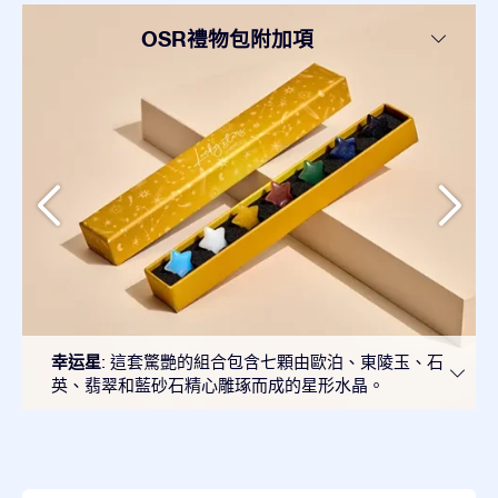
OSR禮物包附加項
幸运星
: 這套驚艷的組合包含七顆由歐泊、東陵玉、石
英、翡翠和藍砂石精心雕琢而成的星形水晶。