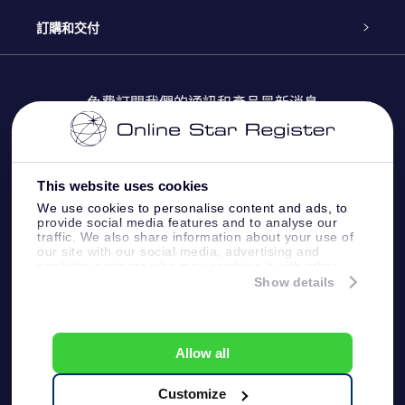
博客
OSR禮物包
星星注册
訂購和交付
OSR Star Finder App
常見問題解答
Super Star 禮物
客戶登錄
免費訂閱我們的通訊和產品最新消息
個性化的Star Page
評論
OSR 禮物卡
付款資訊
One Million Stars
This website uses cookies
公司禮品
配送信息
We use cookies to personalise content and ads, to
provide social media features and to analyse our
OSR Starsaver
traffic. We also share information about your use of
退貨政策
our site with our social media, advertising and
analytics partners who may combine it with other
information that you’ve provided to them or that
Show details
帶我飛向星星 VR 應用程序
they’ve collected from your use of their services.
個星座
Online Star Register BV
- Laan van de Maagd 83, 7324
BT Apeldoorn, The Netherlands
Allow all
客戶服務:
help@osr.org
KVK: 60333553, VAT: NL 8538.62.722B01
Customize
One Million Stars
新聞頁面