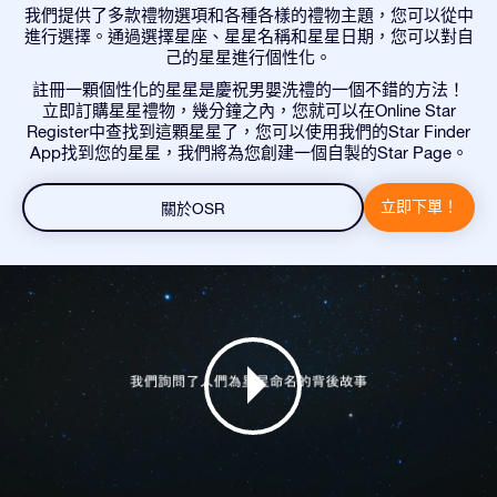
我們提供了多款禮物選項和各種各樣的禮物主題，您可以從中
進行選擇。通過選擇星座、星星名稱和星星日期，您可以對自
己的星星進行個性化。
註冊一顆個性化的星星是慶祝男嬰洗禮的一個不錯的方法！
立即訂購星星禮物，幾分鐘之內，您就可以在Online Star
Register中查找到這顆星星了，您可以使用我們的Star Finder
App找到您的星星，我們將為您創建一個自製的Star Page。
立即下單！
關於OSR