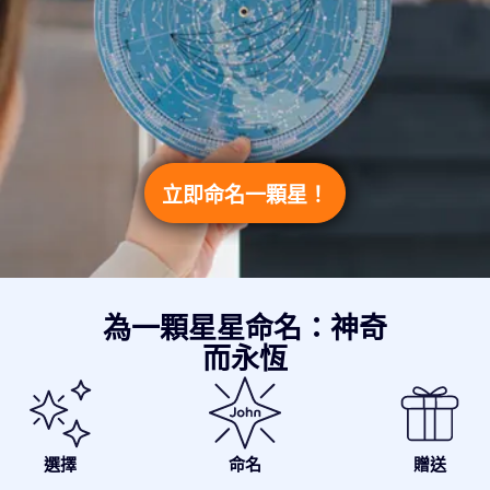
立即命名一顆星！
為一顆星星命名：神奇
而永恆
選擇
命名
贈送