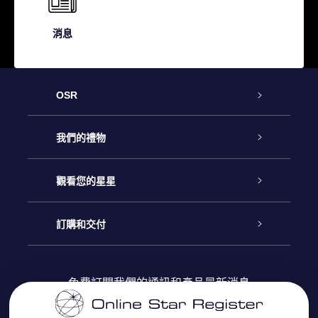
消息
OSR
客戶服務
我們的禮物
聯繫我們
Online Star禮物
觀看您的星星
博客
OSR禮物包
星星注册
訂購和交付
OSR Star Finder App
常見問題解答
Super Star 禮物
客戶登錄
免費訂閱我們的通訊和產品最新消息
個性化的Star Page
評論
OSR 禮物卡
付款資訊