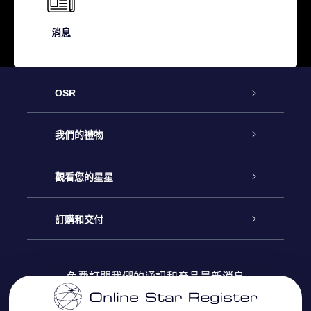
消息
OSR
客戶服務
我們的禮物
聯繫我們
Online Star禮物
觀看您的星星
博客
OSR禮物包
星星注册
訂購和交付
OSR Star Finder App
常見問題解答
Super Star 禮物
客戶登錄
免費訂閱我們的通訊和產品最新消息
個性化的Star Page
評論
OSR 禮物卡
付款資訊