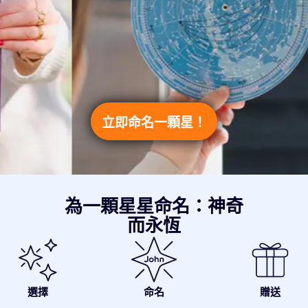
立即命名一顆星！
為一顆星星命名：神奇
而永恆
選擇
命名
贈送