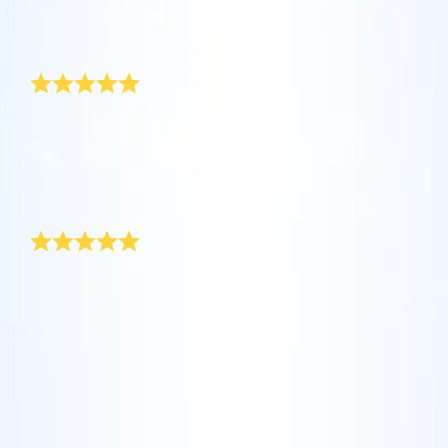
評論
Star Register (OSR)註冊的星星則更簡單些。
坐在您舒適的家中，利用One Million Stars應
Star Register (OSR)命名一顆星並定制一個star
利用一個獨特的星星代碼精確定位天空中一顆
用程序探索宇宙。這是一個從您的網站瀏覽器
page，以為朋友、親人或同事送上一份永遠難
新年快樂！
特別命名的星星，或是根據自己的位置瀏覽星
使用OSR Starsaver，讓您的星星與您近在咫
進行星際旅行的歷史性的飛躍。One Million
忘的禮物。寫下一句歡迎辭、上傳照片，等
座。
尺。將您的星星設置為手機或電腦壁紙，让你
Stars 應用程序使您能夠觀看一百萬顆星星，
等。
使用 OSR推出的“帶我飛向星星 VR應用程序”
的屏幕閃閃发光！使用新的OSR Starsaver，
包括天文學家命名的星星，以及在Online Star
今年年底，老闆為我們這個部門準備了一份特別的新年
阅读全文
訪問行星，了解夜空中的 88 個星座。玩一玩
禮物，所有人收到後都很驚喜。 她在「星星註冊網」幫
隨時觀賞你的星星。
阅读全文
Register (OSR)個性化的星星。在宇宙中飛
每個人註冊星星，並在證書上了寫了一段私人訊息。 大
“連接星星”遊戲，解鎖每個星座的信息。飛到
行，在3D中體驗宇宙星辰！
家都覺得這是一份新奇的新年禮物。
阅读全文
屬於您自己的那顆星星，查看詳細信息並與您
AppStore (iOS)
獨一無二的新年禮物
Play Store (安卓)
预览Star Page
所愛的人分享。適用於iOS 和Android的免費移
阅读全文
動 VR 應用程序。 立即下載應用程序，飛向星
在星星註冊網，你可以找到理想的新年禮物。 為了慶祝
预览OSR Starsaver
空！
新年向空中燃放煙火時，不妨也為自己添購一份星星之
訪問One Million Stars
禮吧。 有了「星星註冊網」，你可以送出獨一無二又個
性化的永恆新年禮物。
在VR中探索宇宙