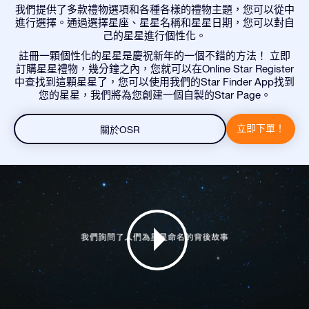
我們提供了多款禮物選項和各種各樣的禮物主題，您可以從中
進行選擇。通過選擇星座、星星名稱和星星日期，您可以對自
己的星星進行個性化。
註冊一顆個性化的星星是慶祝新年的一個不錯的方法！ 立即
訂購星星禮物，幾分鐘之內，您就可以在Online Star Register
中查找到這顆星星了，您可以使用我們的Star Finder App找到
您的星星，我們將為您創建一個自製的Star Page。
立即下單！
關於OSR