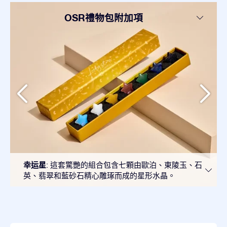
OSR禮物包附加項
幸运星
: 這套驚艷的組合包含七顆由歐泊、東陵玉、石
英、翡翠和藍砂石精心雕琢而成的星形水晶。