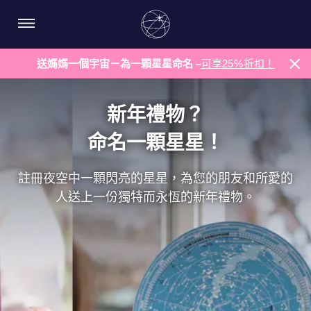
送媽媽一個宇宙－為一顆星星命名 –
可享25%折扣！
新年禮物？
命名一顆星星！
註冊夜空中一顆閃亮的星星，為您的朋友和所愛的
人送上一份獨特而永恆的新年禮物。