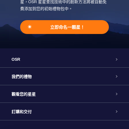
星，OSR 星星查找技術中的創新方法將被自動免
費添加到您的初始禮物包中。
立即命名一顆星！
OSR
客戶服務
我們的禮物
聯繫我們
Online Star禮物
觀看您的星星
博客
OSR禮物包
星星注册
訂購和交付
OSR Star Finder App
常見問題解答
Super Star 禮物