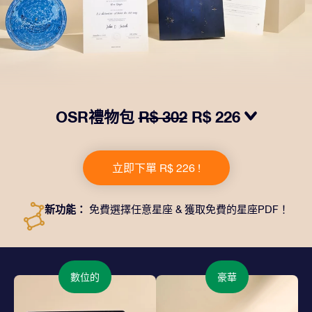
OSR禮物包
R$ 302
R$ 226
我們推出了讓人眼前一亮的 OSR禮物包！這款禮物包括
一個精美的信封、寄往您的收貨地址的個性化文檔、電子
立即下單 R$ 226 !
文件以及免費應用程序。這是一種向親友贈送永恒禮物的
神奇方式。
新功能：
免費選擇任意星座 & 獲取免費的星座PDF！
數位的
豪華