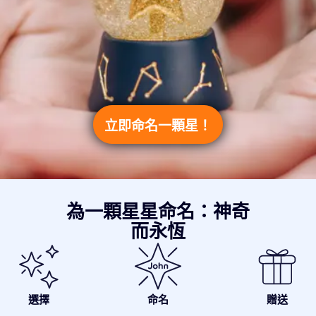
立即命名一顆星！
為一顆星星命名：神奇
而永恆
選擇
命名
贈送