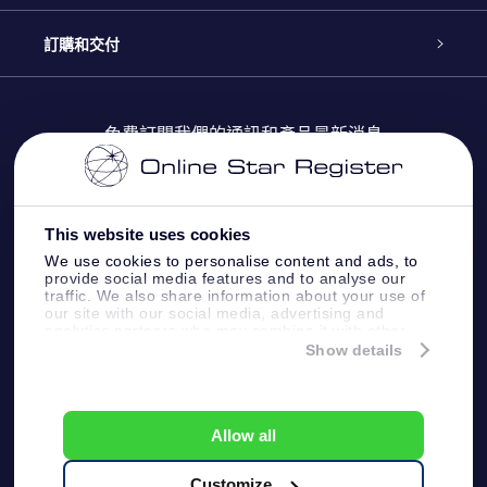
博客
OSR禮物包
星星注册
訂購和交付
OSR Star Finder App
常見問題解答
Super Star 禮物
客戶登錄
免費訂閱我們的通訊和產品最新消息
個性化的Star Page
評論
OSR 禮物卡
付款資訊
One Million Stars
This website uses cookies
公司禮品
配送信息
We use cookies to personalise content and ads, to
provide social media features and to analyse our
OSR Starsaver
traffic. We also share information about your use of
退貨政策
our site with our social media, advertising and
analytics partners who may combine it with other
information that you’ve provided to them or that
Show details
帶我飛向星星 VR 應用程序
they’ve collected from your use of their services.
個星座
Online Star Register BV
- Laan van de Maagd 83, 7324
BT Apeldoorn, The Netherlands
Allow all
客戶服務:
help@osr.org
KVK: 60333553, VAT: NL 8538.62.722B01
Customize
One Million Stars