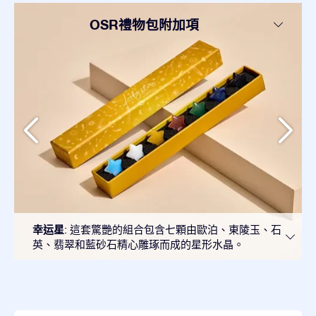
OSR禮物包附加項
幸运星
: 這套驚艷的組合包含七顆由歐泊、東陵玉、石
英、翡翠和藍砂石精心雕琢而成的星形水晶。