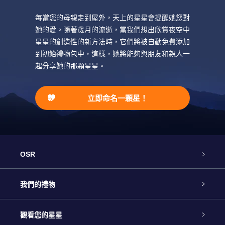
每當您的母親走到屋外，天上的星星會提醒她您對
她的愛。隨著歲月的流逝，當我們想出欣賞夜空中
星星的創造性的新方法時，它們將被自動免費添加
到初始禮物包中，這樣，她將能夠與朋友和親人一
起分享她的那顆星星。
立即命名一顆星！
OSR
客戶服務
我們的禮物
聯繫我們
Online Star禮物
觀看您的星星