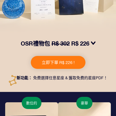
OSR禮物包
R$ 302
R$ 226
我們推出了讓人眼前一亮的 OSR禮物包！這款禮物包括
一個精美的信封、寄往您的收貨地址的個性化文檔、電子
立即下單 R$ 226 !
文件以及免費應用程序。這是一種向親友贈送永恒禮物的
神奇方式。
新功能：
免費選擇任意星座 & 獲取免費的星座PDF！
數位的
豪華