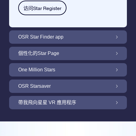
访问Star Register
OSR Star Finder app
利用OSR Star Finder App在夜空中找到屬於
個性化的Star Page
你的那顆星
利用免費的Star Page個性化您的Star Gift
One Million Stars
One Million Stars: 探索銀河系鄰近地區
OSR Starsaver
用 OSR Starsaver點亮您的螢幕
帶我飛向星星 VR 應用程序
Online Star Register為iOS和安卓用戶提供了
一款查找夜空中星星和星座的免費手機軟體。
帶我飛向星星 VR 應用程序
購買任何star gift即可獲得Online Star Register
利用Star Finder App命名和查找一顆在Online
提供的一個免費Star Page。通過利用Online
評論
Star Register (OSR)註冊的星星則更簡單些。