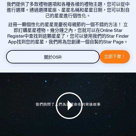
我們提供了多款禮物選項和各種各樣的禮物主題，您可以從中
進行選擇。通過選擇星座、星星名稱和星星日期，您可以對自
己的星星進行個性化。
註冊一顆個性化的星星是慶祝母親節的一個不錯的方法！ 立
即訂購星星禮物，幾分鐘之內，您就可以在Online Star
Register中查找到這顆星星了，您可以使用我們的Star Finder
App找到您的星星，我們將為您創建一個自製的Star Page。
立即下單！
關於OSR