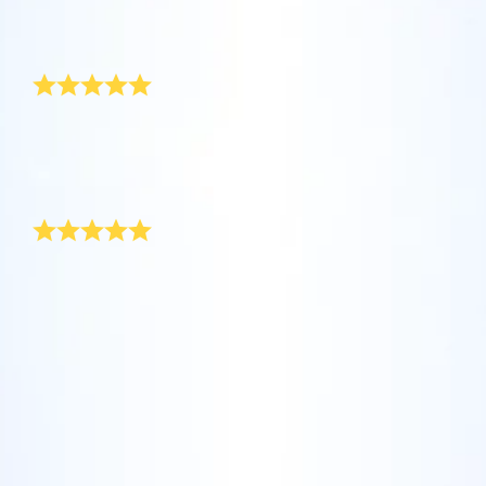
坐在您舒適的家中，利用One Million Stars應
Star Register (OSR)命名一顆星並定制一個star
利用一個獨特的星星代碼精確定位天空中一顆
用程序探索宇宙。這是一個從您的網站瀏覽器
page，以為朋友、親人或同事送上一份永遠難
一份真正屬於母親的禮物！
特別命名的星星，或是根據自己的位置瀏覽星
使用OSR Starsaver，讓您的星星與您近在咫
進行星際旅行的歷史性的飛躍。One Million
忘的禮物。寫下一句歡迎辭、上傳照片，等
座。
尺。將您的星星設置為手機或電腦壁紙，让你
Stars 應用程序使您能夠觀看一百萬顆星星，
等。
使用 OSR推出的“帶我飛向星星 VR應用程序”
的屏幕閃閃发光！使用新的OSR Starsaver，
包括天文學家命名的星星，以及在Online Star
母親節是為母親挑選特別賀禮的日子。 為了媽媽，我拼
阅读全文
訪問行星，了解夜空中的 88 個星座。玩一玩
了命去找真正屬於母親的賀禮。 我今年送給媽媽的禮物
隨時觀賞你的星星。
阅读全文
Register (OSR)個性化的星星。在宇宙中飛
是一束花，附在「星星註冊網」貼心準備的禮袋旁邊。
“連接星星”遊戲，解鎖每個星座的信息。飛到
行，在3D中體驗宇宙星辰！
最新奇的母親節禮物
阅读全文
屬於您自己的那顆星星，查看詳細信息並與您
AppStore (iOS)
Play Store (安卓)
预览Star Page
所愛的人分享。適用於iOS 和Android的免費移
阅读全文
每年都要過母親節，要找一份新奇的母親節禮物著實是
動 VR 應用程序。 立即下載應用程序，飛向星
艱鉅的任務。 在 OSR，你可以搜尋獨一無二的星星座
预览OSR Starsaver
空！
標，然後用「母親」 (或岳母、婆婆) 的名字幫星星命
訪問One Million Stars
名。 而且過程不費吹灰之力！ 禮袋包含一紙證書，記
載星星獨一無二的座標。 送出這份耀眼的母親節禮物之
後，我媽媽覺得驚喜萬分！
在VR中探索宇宙