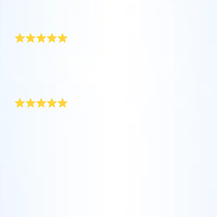
坐在您舒適的家中，利用One Million Stars應
Star Register (OSR)命名一顆星並定制一個star
利用一個獨特的星星代碼精確定位天空中一顆
用程序探索宇宙。這是一個從您的網站瀏覽器
page，以為朋友、親人或同事送上一份永遠難
一份真正屬於母親的禮物！
特別命名的星星，或是根據自己的位置瀏覽星
使用OSR Starsaver，讓您的星星與您近在咫
進行星際旅行的歷史性的飛躍。One Million
忘的禮物。寫下一句歡迎辭、上傳照片，等
座。
尺。將您的星星設置為手機或電腦壁紙，让你
Stars 應用程序使您能夠觀看一百萬顆星星，
等。
使用 OSR推出的“帶我飛向星星 VR應用程序”
的屏幕閃閃发光！使用新的OSR Starsaver，
包括天文學家命名的星星，以及在Online Star
母親節是為母親挑選特別賀禮的日子。 為了媽媽，我拼
阅读全文
訪問行星，了解夜空中的 88 個星座。玩一玩
了命去找真正屬於母親的賀禮。 我今年送給媽媽的禮物
隨時觀賞你的星星。
阅读全文
Register (OSR)個性化的星星。在宇宙中飛
是一束花，附在「星星註冊網」貼心準備的禮袋旁邊。
“連接星星”遊戲，解鎖每個星座的信息。飛到
行，在3D中體驗宇宙星辰！
最新奇的母親節禮物
阅读全文
屬於您自己的那顆星星，查看詳細信息並與您
AppStore (iOS)
Play Store (安卓)
预览Star Page
所愛的人分享。適用於iOS 和Android的免費移
阅读全文
每年都要過母親節，要找一份新奇的母親節禮物著實是
動 VR 應用程序。 立即下載應用程序，飛向星
艱鉅的任務。 在 OSR，你可以搜尋獨一無二的星星座
预览OSR Starsaver
空！
標，然後用「母親」 (或岳母、婆婆) 的名字幫星星命
訪問One Million Stars
名。 而且過程不費吹灰之力！ 禮袋包含一紙證書，記
載星星獨一無二的座標。 送出這份耀眼的母親節禮物之
後，我媽媽覺得驚喜萬分！
在VR中探索宇宙