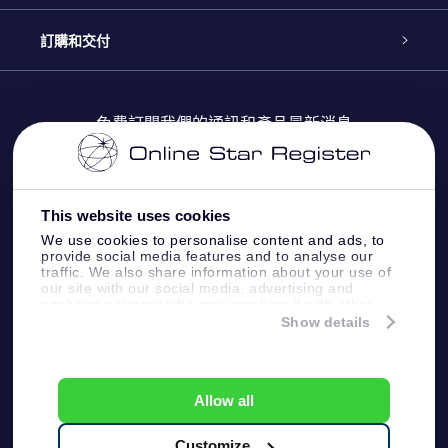
博客
OSR禮物包
星星注册
訂購和交付
OSR Star Finder App
常見問題解答
Super Star 禮物
客戶登錄
免費訂閱我們的通訊和產品最新消息
個性化的Star Page
評論
OSR 禮物卡
付款資訊
One Million Stars
This website uses cookies
公司禮品
配送信息
We use cookies to personalise content and ads, to
provide social media features and to analyse our
OSR Starsaver
traffic. We also share information about your use of
退貨政策
our site with our social media, advertising and
analytics partners who may combine it with other
information that you’ve provided to them or that
Show details
帶我飛向星星 VR 應用程序
they’ve collected from your use of their services.
個星座
Online Star Register BV
- Laan van de Maagd 83, 7324
BT Apeldoorn, The Netherlands
Allow all
客戶服務:
help@osr.org
KVK: 60333553, VAT: NL 8538.62.722B01
Customize
One Million Stars