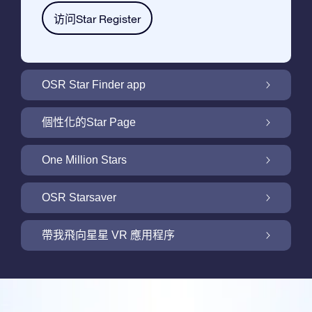
访问Star Register
OSR Star Finder app
利用OSR Star Finder App在夜空中找到屬於
個性化的Star Page
你的那顆星
利用免費的Star Page個性化您的Star Gift
One Million Stars
One Million Stars: 探索銀河系鄰近地區
OSR Starsaver
用 OSR Starsaver點亮您的螢幕
帶我飛向星星 VR 應用程序
Online Star Register為iOS和安卓用戶提供了
一款查找夜空中星星和星座的免費手機軟體。
帶我飛向星星 VR 應用程序
購買任何star gift即可獲得Online Star Register
利用Star Finder App命名和查找一顆在Online
提供的一個免費Star Page。通過利用Online
評論
Star Register (OSR)註冊的星星則更簡單些。