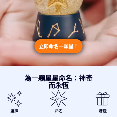
立即命名一顆星！
為一顆星星命名：神奇
而永恆
選擇
命名
贈送