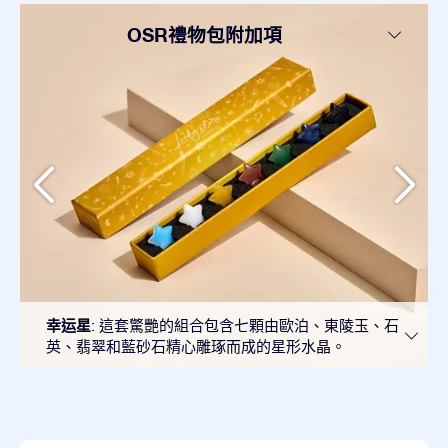
OSR禮物包附加項
幸运星
: 這套驚艷的組合包含七顆由歐泊、東陵玉、石
英、翡翠和藍砂石精心雕琢而成的星形水晶。