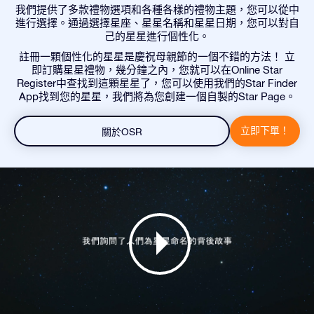
我們提供了多款禮物選項和各種各樣的禮物主題，您可以從中
進行選擇。通過選擇星座、星星名稱和星星日期，您可以對自
己的星星進行個性化。
註冊一顆個性化的星星是慶祝母親節的一個不錯的方法！ 立
即訂購星星禮物，幾分鐘之內，您就可以在Online Star
Register中查找到這顆星星了，您可以使用我們的Star Finder
App找到您的星星，我們將為您創建一個自製的Star Page。
立即下單！
關於OSR