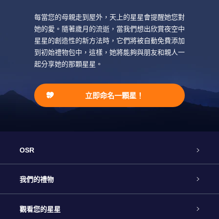
每當您的母親走到屋外，天上的星星會提醒她您對
她的愛。隨著歲月的流逝，當我們想出欣賞夜空中
星星的創造性的新方法時，它們將被自動免費添加
到初始禮物包中，這樣，她將能夠與朋友和親人一
起分享她的那顆星星。
立即命名一顆星！
OSR
客戶服務
我們的禮物
聯繫我們
Online Star禮物
觀看您的星星