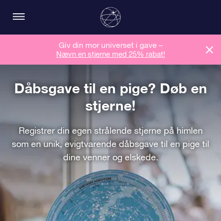
Giv din mor universet i gave –
Nævn en stjerne med 25% rabat!
Dåbsgave til en pige? Døb en
stjerne!
Registrer din egen strålende stjerne på himlen
som en unik, evigtvarende dåbsgave til en pige til
dine venner og elskede.