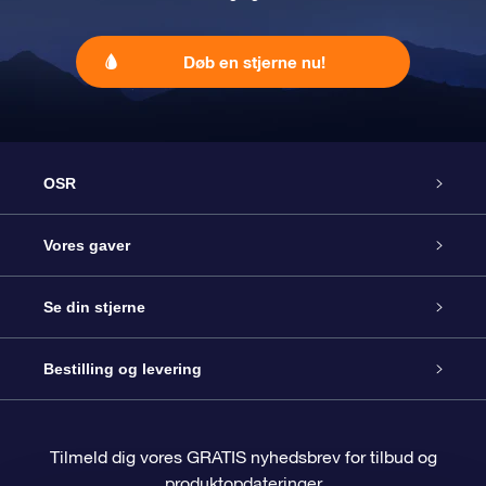
Døb en stjerne nu!
OSR
Kundeservice
Vores gaver
Kontakt os
Online Stjernegave
Se din stjerne
Bloggen
OSR Gavepakke
Star Register
Bestilling og levering
Oftest stillede spørgsmål
Superstjernegave
OSR Star Finder Appen
Kundelogin
Tilmeld dig vores GRATIS nyhedsbrev for tilbud og
produktopdateringer