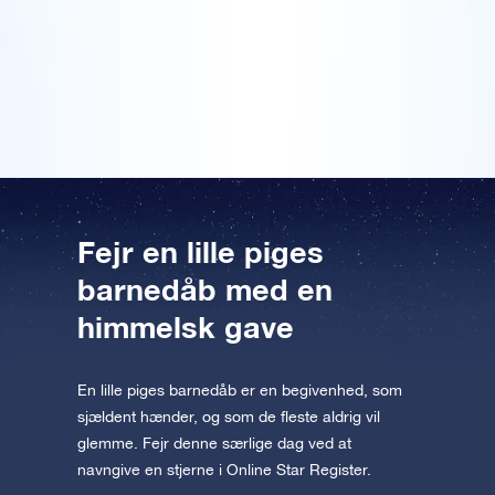
Forhåndsvisning af OSR Starsaver
dag. Vi slog koordinaten op med det medfølgende
appen nu og flyv ud til stjernerne.
stjernekort. Min søster har hængt certifikatet, som
følger med dåbsgaven, op på væggen i
børneværelset. Smukt!
Besøg One Million Stars
Oplev universet i VR
AppStore (iOS)
Play Store (Android)
Fejr en lille piges
barnedåb med en
himmelsk gave
En lille piges barnedåb er en begivenhed, som
sjældent hænder, og som de fleste aldrig vil
glemme. Fejr denne særlige dag ved at
navngive en stjerne i Online Star Register.