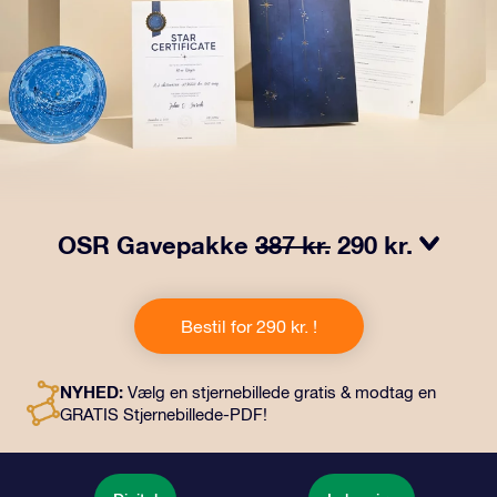
OSR Gavepakke
387 kr.
290 kr.
Få øjnene til at stråle med vores OSR-gavepakke!
Denne gave inkluderer en smuk kuvert og personlige
Bestil for 290 kr. !
dokumenter, der sendes til en adresse efter dit eget
valg, samt digitale dokumenter og gratis brug af vores
apps. Det er en magisk måde at give en varig gave til
NYHED:
Vælg en stjernebillede gratis & modtag en
venner og familie.
GRATIS Stjernebillede-PDF!