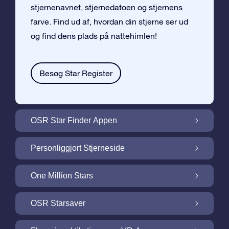
stjernenavnet, stjernedatoen og stjernens
farve. Find ud af, hvordan din stjerne ser ud
og find dens plads på nattehimlen!
Besøg Star Register
OSR Star Finder Appen
Find din egen stjerne på nattehimlen med
Personliggjort Stjerneside
OSR Star Finder Appen
Personliggør din Stjernegave med den
One Million Stars
gratis Stjerneside
One Million Stars: Udforsk vores galaktiske
OSR Starsaver
nabolag