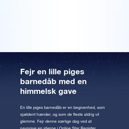
Forhåndsvisning af en stjerneside
er tilgængelig for iOS og Android. Download
hvad det var, for det er ikke en gave, man ser hver
Læs mere
Forhåndsvisning af OSR Starsaver
dag. Vi slog koordinaten op med det medfølgende
appen nu og flyv ud til stjernerne.
stjernekort. Min søster har hængt certifikatet, som
følger med dåbsgaven, op på væggen i
børneværelset. Smukt!
Besøg One Million Stars
Oplev universet i VR
AppStore (iOS)
Play Store (Android)
Fejr en lille piges
barnedåb med en
himmelsk gave
En lille piges barnedåb er en begivenhed, som
sjældent hænder, og som de fleste aldrig vil
glemme. Fejr denne særlige dag ved at
navngive en stjerne i Online Star Register.