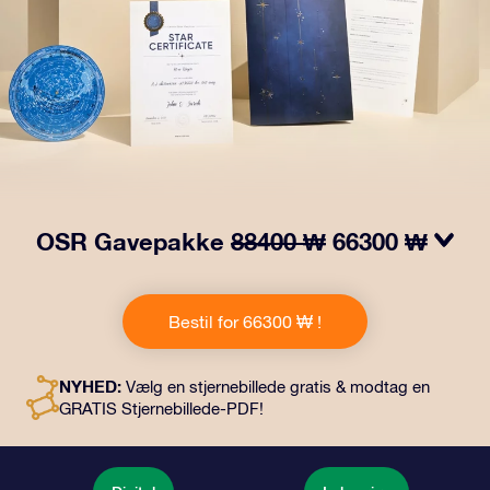
OSR Gavepakke
88400 ₩
66300 ₩
Få øjnene til at stråle med vores OSR-gavepakke!
Denne gave inkluderer en smuk kuvert og personlige
Bestil for 66300 ₩ !
dokumenter, der sendes til en adresse efter dit eget
valg, samt digitale dokumenter og gratis brug af vores
apps. Det er en magisk måde at give en varig gave til
NYHED:
Vælg en stjernebillede gratis & modtag en
venner og familie.
GRATIS Stjernebillede-PDF!