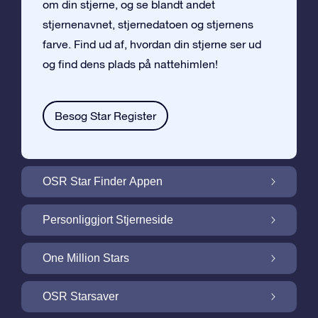
om din stjerne, og se blandt andet
stjernenavnet, stjernedatoen og stjernens
farve. Find ud af, hvordan din stjerne ser ud
og find dens plads på nattehimlen!
Besøg Star Register
OSR Star Finder Appen
Find din egen stjerne på nattehimlen med
Personliggjort Stjerneside
OSR Star Finder Appen
Personliggør din Stjernegave med den
One Million Stars
gratis Stjerneside
One Million Stars: Udforsk vores galaktiske
OSR Starsaver
nabolag