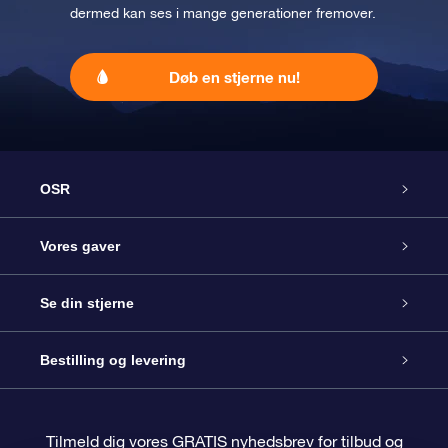
dermed kan ses i mange generationer fremover.
Døb en stjerne nu!
OSR
Kundeservice
Vores gaver
Kontakt os
Online Stjernegave
Se din stjerne
Bloggen
OSR Gavepakke
Star Register
Bestilling og levering
Oftest stillede spørgsmål
Superstjernegave
OSR Star Finder Appen
Kundelogin
Tilmeld dig vores GRATIS nyhedsbrev for tilbud og