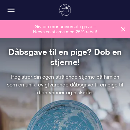
Giv din mor universet i gave –
Nævn en stjerne med 25% rabat!
Dåbsgave til en pige? Døb en
stjerne!
Registrer din egen strålende stjerne på himlen
som en unik, evigtvarende dåbsgave til en pige til
dine venner og elskede.