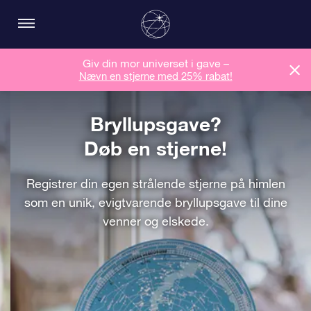
Giv din mor universet i gave –
Nævn en stjerne med 25% rabat!
Bryllupsgave?
Døb en stjerne!
Registrer din egen strålende stjerne på himlen
som en unik, evigtvarende bryllupsgave til dine
venner og elskede.