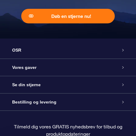
Døb en stjerne nu!
OSR
Kundeservice
Vores gaver
Kontakt os
Online Stjernegave
Se din stjerne
Bloggen
OSR Gavepakke
Star Register
Bestilling og levering
Oftest stillede spørgsmål
Superstjernegave
OSR Star Finder Appen
Kundelogin
Tilmeld dig vores GRATIS nyhedsbrev for tilbud og
produktopdateringer
Anmeldelser
OSR Gavekortet
Personliggjort Stjerneside