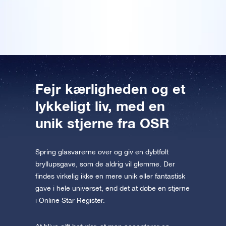
Forhåndsvisning af en stjerneside
er tilgængelig for iOS og Android. Download
et takkekort med et billede af Online Star Register.
Læs mere
Forhåndsvisning af OSR Starsaver
appen nu og flyv ud til stjernerne.
Besøg One Million Stars
Oplev universet i VR
AppStore (iOS)
Play Store (Android)
Fejr kærligheden og et
lykkeligt liv, med en
unik stjerne fra OSR
Spring glasvarerne over og giv en dybtfølt
bryllupsgave, som de aldrig vil glemme. Der
findes virkelig ikke en mere unik eller fantastisk
gave i hele universet, end det at døbe en stjerne
i Online Star Register.