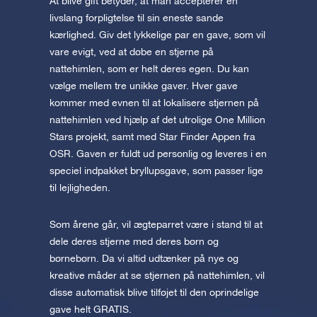
At blive gift betyder, at man accepterer en
livslang forpligtelse til sin eneste sande
kærlighed. Giv det lykkelige par en gave, som vil
vare evigt, ved at døbe en stjerne på
nattehimlen, som er helt deres egen. Du kan
vælge mellem tre unikke gaver. Hver gave
kommer med evnen til at lokalisere stjernen på
nattehimlen ved hjælp af det utrolige One Million
Stars projekt, samt med Star Finder Appen fra
OSR. Gaven er fuldt ud personlig og leveres i en
speciel indpakket bryllupsgave, som passer lige
til lejligheden.
Som årene går, vil ægteparret være i stand til at
dele deres stjerne med deres børn og
børnebørn. Da vi altid udtænker på nye og
kreative måder at se stjernen på nattehimlen, vil
disse automatisk blive tilføjet til den oprindelige
gave helt GRATIS.