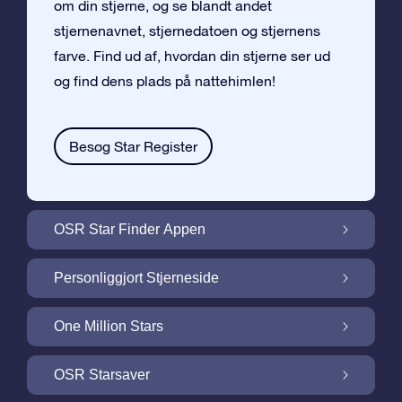
om din stjerne, og se blandt andet
stjernenavnet, stjernedatoen og stjernens
farve. Find ud af, hvordan din stjerne ser ud
og find dens plads på nattehimlen!
Besøg Star Register
OSR Star Finder Appen
Find din egen stjerne på nattehimlen med
Personliggjort Stjerneside
OSR Star Finder Appen
Personliggør din Stjernegave med den
One Million Stars
gratis Stjerneside
One Million Stars: Udforsk vores galaktiske
OSR Starsaver
nabolag