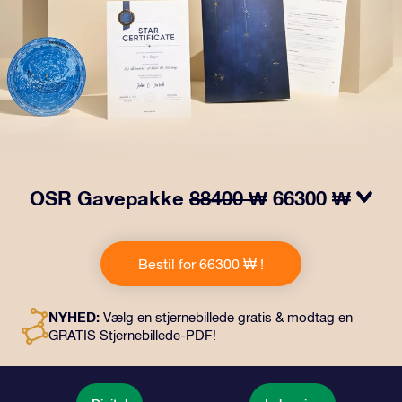
OSR Gavepakke
88400 ₩
66300 ₩
Få øjnene til at stråle med vores OSR-gavepakke!
Denne gave inkluderer en smuk kuvert og personlige
Bestil for 66300 ₩ !
dokumenter, der sendes til en adresse efter dit eget
valg, samt digitale dokumenter og gratis brug af vores
apps. Det er en magisk måde at give en varig gave til
NYHED:
Vælg en stjernebillede gratis & modtag en
venner og familie.
GRATIS Stjernebillede-PDF!