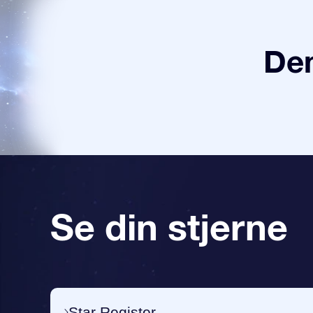
Den
Se din stjerne
Star Register