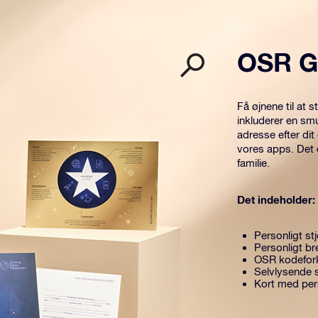
OSR G
Få øjnene til at
inkluderer en sm
adresse efter dit
vores apps. Det 
familie.
Det indeholder:
Personligt stj
Personligt br
OSR kodefor
Selvlysende 
Kort med pers