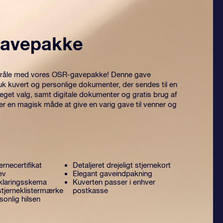
avepakke
 stråle med vores OSR-gavepakke! Denne gave
uk kuvert og personlige dokumenter, der sendes til en
 eget valg, samt digitale dokumenter og gratis brug af
er en magisk måde at give en varig gave til venner og
ernecertifikat
Detaljeret drejeligt stjernekort
ev
Elegant gaveindpakning
klaringsskema
Kuverten passer i enhver
stjerneklistermærke
postkasse
onlig hilsen