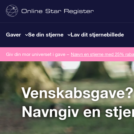
Gaver
Se din stjerne
Lav dit stjernebillede
Giv din mor universet i gave –
Nævn en stjerne med 25% raba
Venskabsgave?
Navngiv en stje