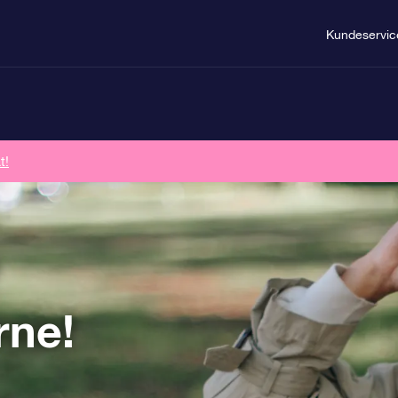
Kundeservic
t!
rne!