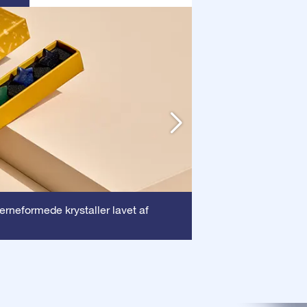
Ramme
jerneformede krystaller lavet af
: Denne ra
dyrebare certifika