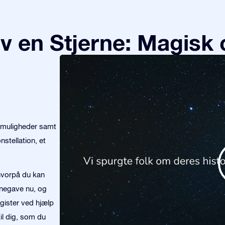
v en Stjerne: Magisk 
emuligheder samt
stellation, et
 hvorpå du kan
rnegave nu, og
egister ved hjælp
til dig, som du