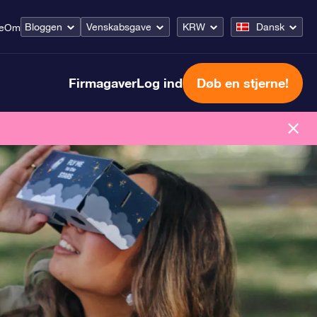
Bloggen
Venskabsgave
KRW
Dansk
e
Om
Firmagaver
Log ind
Døb en stjerne!