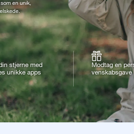
 som en unik,
 elskede.
din stjerne med
Modtag en per
es unikke apps
venskabsgave