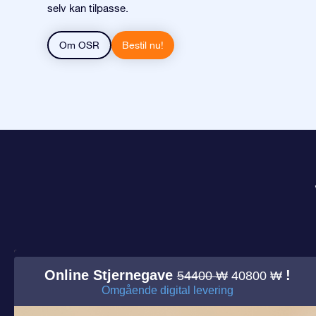
selv kan tilpasse.
Om OSR
Bestil nu!
Online Stjernegave
!
54400 ₩
40800 ₩
Omgående digital levering