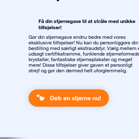
Få din stjernegave til at stråle med unikke
tilføjelser!
Gør din stjernegave endnu bedre med vores
eksklusive tilføjelser! Nu kan du personliggøre din
bestilling med særligt ekstraudstyr. Vælg mellem 
udsøgt certifikatramme, funklende stjerneformed
krystaller, fantastiske stjerneplakater og meget
mere! Disse tilføjelser giver gaven et personligt
strejf og gør den dermed helt uforglemmelig.
Døb en stjerne nu!