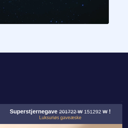
!
Superstjernegave
!
201722 ₩
151292 ₩
Luksuriøs gaveæske