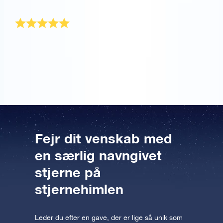
ven!
Perfekt fejring af venskab
Jeg elsker min bedste ven helt op til stjernerne og
tilbage igen! Derfor tænkte jeg, at det er den perfekte
gave til at fejre vores venskab.
Fejr dit venskab med
en særlig navngivet
stjerne på
stjernehimlen
Leder du efter en gave, der er lige så unik som