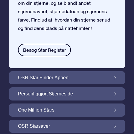
om din stjerne, og se blandt andet
stjernenavnet, stjernedatoen og stjernens
farve. Find ud af, hvordan din stjerne ser ud
og find dens plads på nattehimlen!
Besøg Star Register
OSR Star Finder Appen
Find din egen stjerne på nattehimlen med
Personliggjort Stjerneside
OSR Star Finder Appen
Personliggør din Stjernegave med den
One Million Stars
gratis Stjerneside
One Million Stars: Udforsk vores galaktiske
OSR Starsaver
nabolag