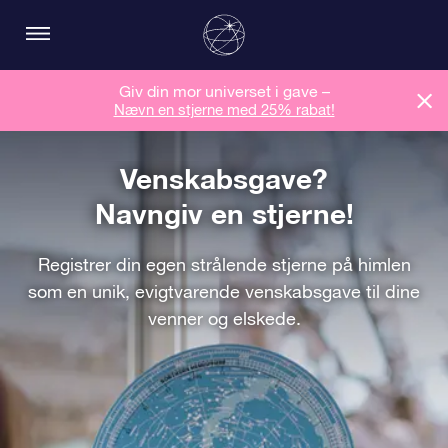
Giv din mor universet i gave –
Nævn en stjerne med 25% rabat!
Venskabsgave?
Navngiv en stjerne!
Registrer din egen strålende stjerne på himlen
som en unik, evigtvarende venskabsgave til dine
venner og elskede.