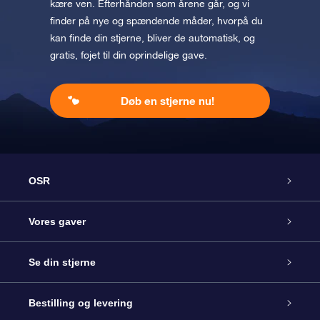
kære ven. Efterhånden som årene går, og vi
finder på nye og spændende måder, hvorpå du
kan finde din stjerne, bliver de automatisk, og
gratis, føjet til din oprindelige gave.
Døb en stjerne nu!
OSR
Kundeservice
Vores gaver
Kontakt os
Online Stjernegave
Se din stjerne
Bloggen
OSR Gavepakke
Star Register
Bestilling og levering