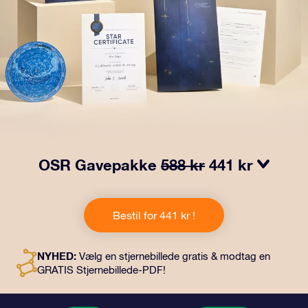
OSR Gavepakke
588 kr
441 kr
Få øjnene til at stråle med vores OSR-gavepakke!
Denne gave inkluderer en smuk kuvert og personlige
Bestil for 441 kr !
dokumenter, der sendes til en adresse efter dit eget
valg, samt digitale dokumenter og gratis brug af vores
apps. Det er en magisk måde at give en varig gave til
NYHED:
Vælg en stjernebillede gratis & modtag en
venner og familie.
GRATIS Stjernebillede-PDF!