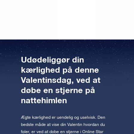
ud af det, men jeg tænkte, at det var meget rarere at
få en stjerne end alle de sædvanlige valentinsgaver,
man får hvert år.
Udødeliggør din
kærlighed på denne
Valentinsdag, ved at
døbe en stjerne på
nattehimlen
Ægte kærlighed er uendelig og uselvisk. Den
bedste måde at vise din Valentin hvordan du
føler, er ved at døbe en stjerne i Online Star