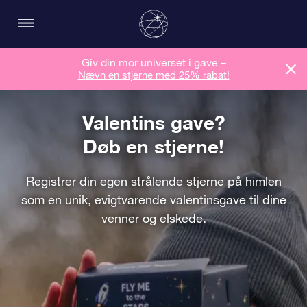
Giv din mor universet i gave –
Nævn en stjerne med 25% rabat!
Valentins gave?
Døb en stjerne!
Registrer din egen strålende stjerne på himlen
som en unik, evigtvarende valentinsgave til dine
venner og elskede.