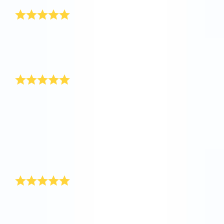
Tak OSR!
I år var jeg lidt sent ude med min valentinsgave. Så
jeg fik straks registreret min kærestes navn i Online
Star Register. Hun fik leveret sin valentinsgave den
14. februar.
Valentinsgave til min mand
Min mand er beviset på, at det også er dejligt for en
mand at få en valentinsgave. Min mand Peter rejser
meget, så jeg ville gerne overraske ham med en helt
særlig valentinsgave på valentinsdag. Fordelen ved at
registrere en stjerne i Online Star Register® er, at man
nemt kan sende valentinsgaven til en hvilken som
helst adresse. Jeg opkaldte valentinsgaven efter ham
og vedlagde også en personlig hilsen.
En anonym stjerne!
Valentinsgaven til mig i år var en anonym stjerne! Jeg
blev meget overrasket og nysgerrig efter at vide, hvem
denne valentinsgave var fra. Desværre fandt jeg aldrig