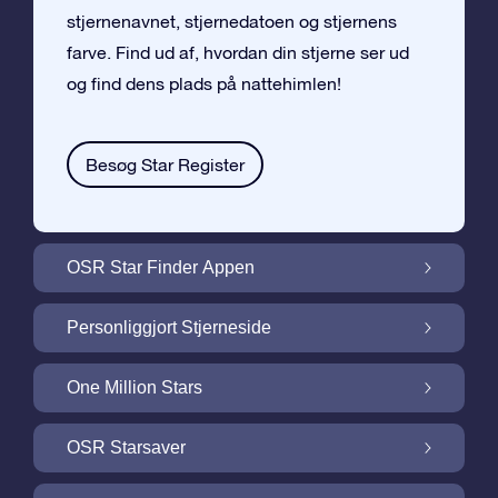
stjernenavnet, stjernedatoen og stjernens
farve. Find ud af, hvordan din stjerne ser ud
og find dens plads på nattehimlen!
Besøg Star Register
OSR Star Finder Appen
Find din egen stjerne på nattehimlen med
Personliggjort Stjerneside
OSR Star Finder Appen
Personliggør din Stjernegave med den
One Million Stars
gratis Stjerneside
One Million Stars: Udforsk vores galaktiske
OSR Starsaver
nabolag