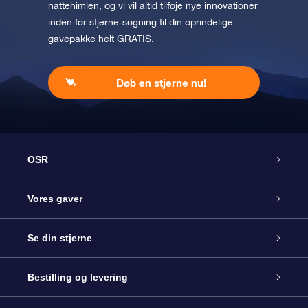
nattehimlen, og vi vil altid tilføje nye innovationer
inden for stjerne-søgning til din oprindelige
gavepakke helt GRATIS.
Døb en stjerne nu!
OSR
Kundeservice
Vores gaver
Kontakt os
Online Stjernegave
Se din stjerne
Bloggen
OSR Gavepakke
Star Register
Bestilling og levering