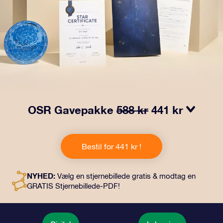
OSR Gavepakke
588 kr
441 kr
Få øjnene til at stråle med vores OSR-gavepakke!
Denne gave inkluderer en smuk kuvert og personlige
Bestil for 441 kr !
dokumenter, der sendes til en adresse efter dit eget
valg, samt digitale dokumenter og gratis brug af vores
apps. Det er en magisk måde at give en varig gave til
NYHED:
Vælg en stjernebillede gratis & modtag en
venner og familie.
GRATIS Stjernebillede-PDF!