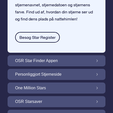
stjernenavnet, stjernedatoen og stjernens
farve. Find ud af, hvordan din stjerne ser ud
og find dens plads på nattehimlen!
Besøg Star Register
OSR Star Finder Appen
Find din egen stjerne på nattehimlen med
Personliggjort Stjerneside
OSR Star Finder Appen
Personliggør din Stjernegave med den
One Million Stars
gratis Stjerneside
One Million Stars: Udforsk vores galaktiske
OSR Starsaver
nabolag