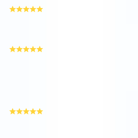
Tak OSR!
I år var jeg lidt sent ude med min valentinsgave. Så
jeg fik straks registreret min kærestes navn i Online
Star Register. Hun fik leveret sin valentinsgave den
14. februar.
Valentinsgave til min mand
Min mand er beviset på, at det også er dejligt for en
mand at få en valentinsgave. Min mand Peter rejser
meget, så jeg ville gerne overraske ham med en helt
særlig valentinsgave på valentinsdag. Fordelen ved at
registrere en stjerne i Online Star Register® er, at man
nemt kan sende valentinsgaven til en hvilken som
helst adresse. Jeg opkaldte valentinsgaven efter ham
og vedlagde også en personlig hilsen.
En anonym stjerne!
Valentinsgaven til mig i år var en anonym stjerne! Jeg
blev meget overrasket og nysgerrig efter at vide, hvem
denne valentinsgave var fra. Desværre fandt jeg aldrig