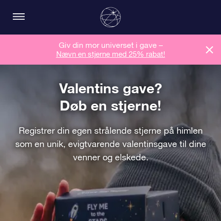
Giv din mor universet i gave –
Nævn en stjerne med 25% rabat!
Valentins gave?
Døb en stjerne!
Registrer din egen strålende stjerne på himlen
som en unik, evigtvarende valentinsgave til dine
venner og elskede.