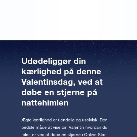
ud af det, men jeg tænkte, at det var meget rarere at
få en stjerne end alle de sædvanlige valentinsgaver,
man får hvert år.
Udødeliggør din
kærlighed på denne
Valentinsdag, ved at
døbe en stjerne på
nattehimlen
Ægte kærlighed er uendelig og uselvisk. Den
bedste måde at vise din Valentin hvordan du
føler, er ved at døbe en stjerne i Online Star