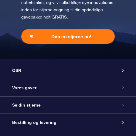
nattehimlen, og vi vil altid tilføje nye innovationer
inden for stjerne-søgning til din oprindelige
gavepakke helt GRATIS.
Døb en stjerne nu!
OSR
Kundeservice
Vores gaver
Kontakt os
Online Stjernegave
Se din stjerne
Bloggen
OSR Gavepakke
Star Register
Bestilling og levering