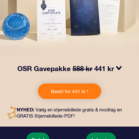
OSR Gavepakke
588 kr
441 kr
Få øjnene til at stråle med vores OSR-gavepakke!
Denne gave inkluderer en smuk kuvert og personlige
Bestil for 441 kr !
dokumenter, der sendes til en adresse efter dit eget
valg, samt digitale dokumenter og gratis brug af vores
apps. Det er en magisk måde at give en varig gave til
NYHED:
Vælg en stjernebillede gratis & modtag en
venner og familie.
GRATIS Stjernebillede-PDF!