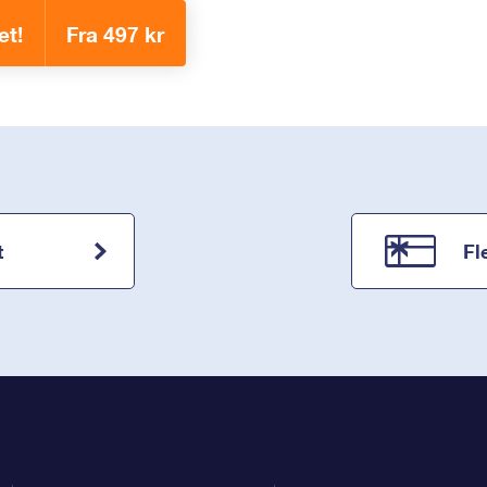
et!
Fra 497 kr
t
Fl