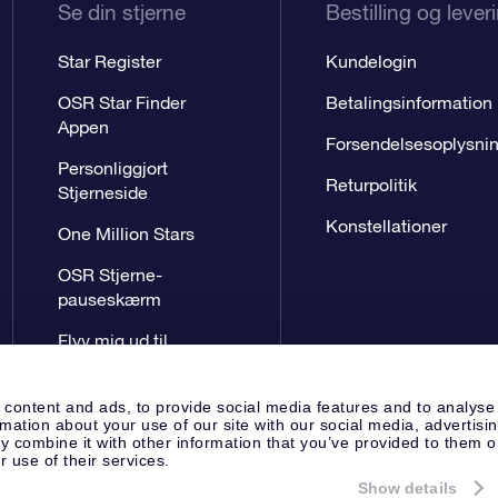
Se din stjerne
Bestilling og lever
Star Register
Kundelogin
OSR Star Finder
Betalingsinformation
Appen
Forsendelsesoplysni
Personliggjort
Returpolitik
Stjerneside
Konstellationer
One Million Stars
OSR Stjerne-
pauseskærm
Flyv mig ud til
stjernerne VR-App
 content and ads, to provide social media features and to analyse
rmation about your use of our site with our social media, advertisi
 combine it with other information that you’ve provided to them o
r use of their services.
Show details