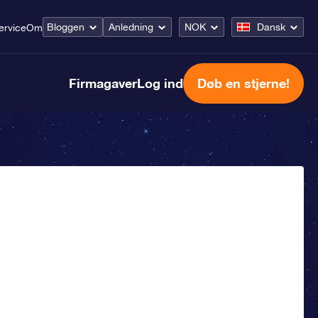
Bloggen
Anledning
NOK
Dansk
ervice
Om
Firmagaver
Log ind
Døb en stjerne!