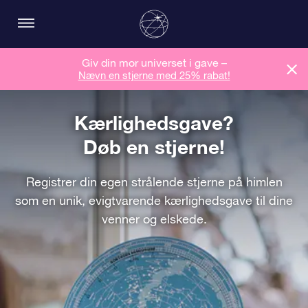
Giv din mor universet i gave –
Nævn en stjerne med 25% rabat!
Kærlighedsgave?
Døb en stjerne!
Registrer din egen strålende stjerne på himlen
som en unik, evigtvarende kærlighedsgave til dine
venner og elskede.