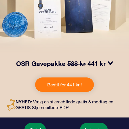
OSR Gavepakke
588 kr
441 kr
Få øjnene til at stråle med vores OSR-gavepakke!
Denne gave inkluderer en smuk kuvert og personlige
Bestil for 441 kr !
dokumenter, der sendes til en adresse efter dit eget
valg, samt digitale dokumenter og gratis brug af vores
apps. Det er en magisk måde at give en varig gave til
NYHED:
Vælg en stjernebillede gratis & modtag en
venner og familie.
GRATIS Stjernebillede-PDF!