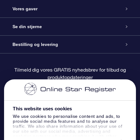
Kundeservice
Vores gaver
Kontakt os
Online Stjernegave
Se din stjerne
Bloggen
OSR Gavepakke
Star Register
Bestilling og levering
Oftest stillede spørgsmål
Superstjernegave
OSR Star Finder Appen
Kundelogin
Tilmeld dig vores GRATIS nyhedsbrev for tilbud og
produktopdateringer
Anmeldelser
OSR Gavekortet
Personliggjort Stjerneside
Betalingsinformation
Firmagaver
One Million Stars
Forsendelsesoplysninger
This website uses cookies
OSR Stjerne-pauseskærm
Returpolitik
We use cookies to personalise content and ads, to
provide social media features and to analyse our
traffic. We also share information about your use of
our site with our social media, advertising and
Flyv mig ud til stjernerne VR-App
Konstellationer
analytics partners who may combine it with other