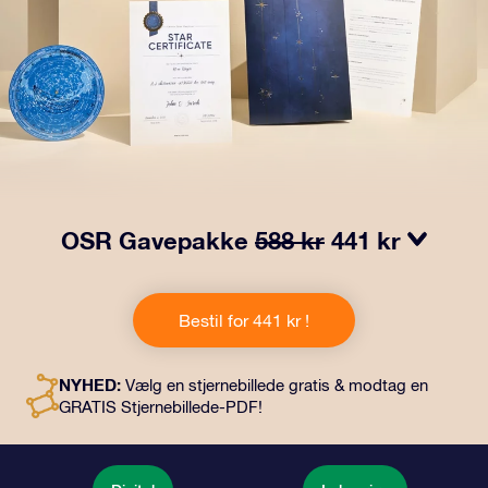
OSR Gavepakke
588 kr
441 kr
Få øjnene til at stråle med vores OSR-gavepakke!
Denne gave inkluderer en smuk kuvert og personlige
Bestil for 441 kr !
dokumenter, der sendes til en adresse efter dit eget
valg, samt digitale dokumenter og gratis brug af vores
apps. Det er en magisk måde at give en varig gave til
NYHED:
Vælg en stjernebillede gratis & modtag en
venner og familie.
GRATIS Stjernebillede-PDF!