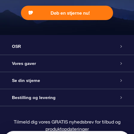
Døb en stjerne nu!
OSR
Kundeservice
Vores gaver
Kontakt os
Online Stjernegave
Se din stjerne
Bloggen
OSR Gavepakke
Star Register
Bestilling og levering
Oftest stillede spørgsmål
Superstjernegave
OSR Star Finder Appen
Kundelogin
Tilmeld dig vores GRATIS nyhedsbrev for tilbud og
produktopdateringer
Anmeldelser
OSR Gavekortet
Personliggjort Stjerneside
Betalingsinformation