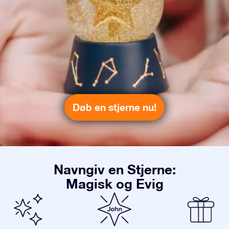
Døb en stjerne nu!
Navngiv en Stjerne:
Magisk og Evig