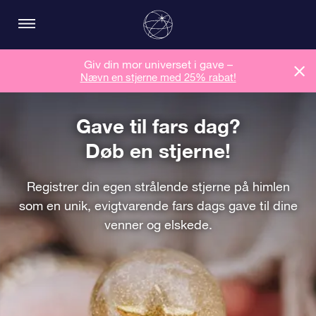
Giv din mor universet i gave –
Nævn en stjerne med 25% rabat!
Gave til fars dag?
Døb en stjerne!
Registrer din egen strålende stjerne på himlen
som en unik, evigtvarende fars dags gave til dine
venner og elskede.