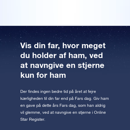
Forhåndsvisning af OSR Starsaver
appen nu og flyv ud til stjernerne.
Besøg One Million Stars
Oplev universet i VR
AppStore (iOS)
Play Store (Android)
Vis din far, hvor meget
du holder af ham, ved
at navngive en stjerne
kun for ham
Der findes ingen bedre tid på året at fejre
kærligheden til din far end på Fars dag. Giv ham
en gave på dette års Fars dag, som han aldrig
vil glemme, ved at navngive en stjerne i Online
Star Register.