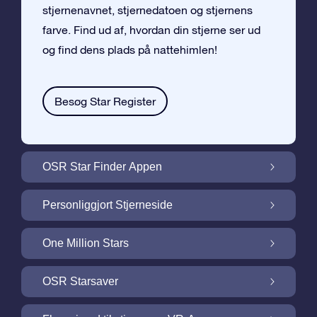
stjernenavnet, stjernedatoen og stjernens
farve. Find ud af, hvordan din stjerne ser ud
og find dens plads på nattehimlen!
Besøg Star Register
OSR Star Finder Appen
Find din egen stjerne på nattehimlen med
Personliggjort Stjerneside
OSR Star Finder Appen
Personliggør din Stjernegave med den
One Million Stars
gratis Stjerneside
One Million Stars: Udforsk vores galaktiske
OSR Starsaver
nabolag