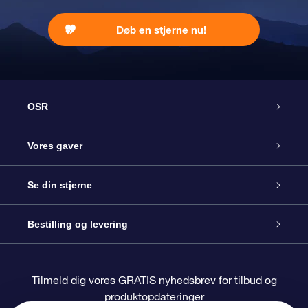
Døb en stjerne nu!
OSR
Kundeservice
Vores gaver
Kontakt os
Online Stjernegave
Se din stjerne
Bloggen
OSR Gavepakke
Star Register
Bestilling og levering
Oftest stillede spørgsmål
Superstjernegave
OSR Star Finder Appen
Kundelogin
Tilmeld dig vores GRATIS nyhedsbrev for tilbud og
produktopdateringer
Anmeldelser
OSR Gavekortet
Personliggjort Stjerneside
Betalingsinformation