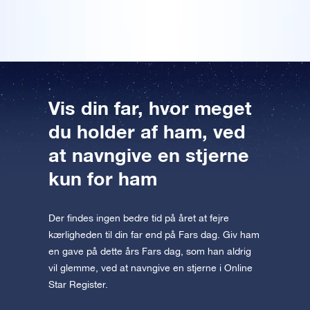
Forhåndsvisning af OSR Starsaver
appen nu og flyv ud til stjernerne.
Besøg One Million Stars
Oplev universet i VR
AppStore (iOS)
Play Store (Android)
Vis din far, hvor meget
du holder af ham, ved
at navngive en stjerne
kun for ham
Der findes ingen bedre tid på året at fejre
kærligheden til din far end på Fars dag. Giv ham
en gave på dette års Fars dag, som han aldrig
vil glemme, ved at navngive en stjerne i Online
Star Register.