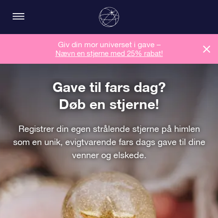
Giv din mor universet i gave –
Nævn en stjerne med 25% rabat!
Gave til fars dag?
Døb en stjerne!
Registrer din egen strålende stjerne på himlen
som en unik, evigtvarende fars dags gave til dine
venner og elskede.