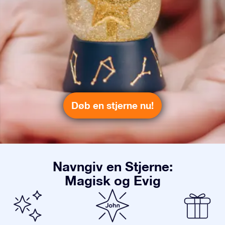
Døb en stjerne nu!
Navngiv en Stjerne:
Magisk og Evig