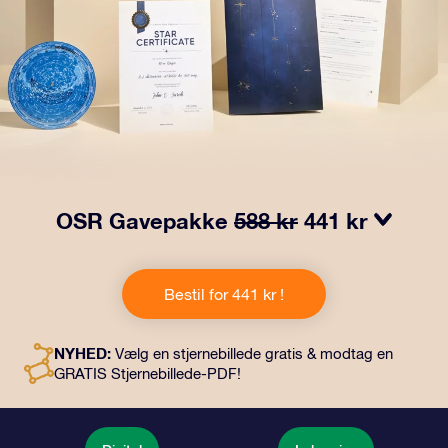
OSR Gavepakke
588 kr
441 kr
Få øjnene til at stråle med vores OSR-gavepakke!
Denne gave inkluderer en smuk kuvert og personlige
Bestil for 441 kr !
dokumenter, der sendes til en adresse efter dit eget
valg, samt digitale dokumenter og gratis brug af vores
apps. Det er en magisk måde at give en varig gave til
NYHED:
Vælg en stjernebillede gratis & modtag en
venner og familie.
GRATIS Stjernebillede-PDF!