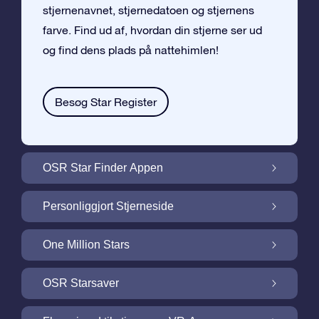
stjernenavnet, stjernedatoen og stjernens
farve. Find ud af, hvordan din stjerne ser ud
og find dens plads på nattehimlen!
Besøg Star Register
OSR Star Finder Appen
Find din egen stjerne på nattehimlen med
Personliggjort Stjerneside
OSR Star Finder Appen
Personliggør din Stjernegave med den
One Million Stars
gratis Stjerneside
One Million Stars: Udforsk vores galaktiske
OSR Starsaver
nabolag