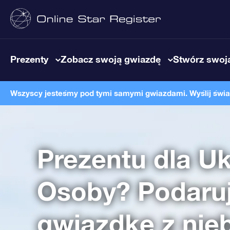
Prezenty
Zobacz swoją gwiazdę
Stwórz swoją
Wszyscy jesteśmy pod tymi samymi gwiazdami. Wyślij światł
Prezentu dla U
Osoby? Podaru
gwiazdkę z nie