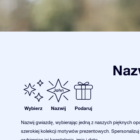
Nazw
Wybierz
Nazwij
Podaruj
Nazwij gwiazdę, wybierając jedną z naszych pięknych opc
szerokiej kolekcji motywów prezentowych. Spersonalizuj
wybierając jej konstelację, imię i datę.