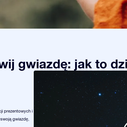
ij gwiazdę: jak to dz
ji prezentowych i
 swoją gwiazdę,