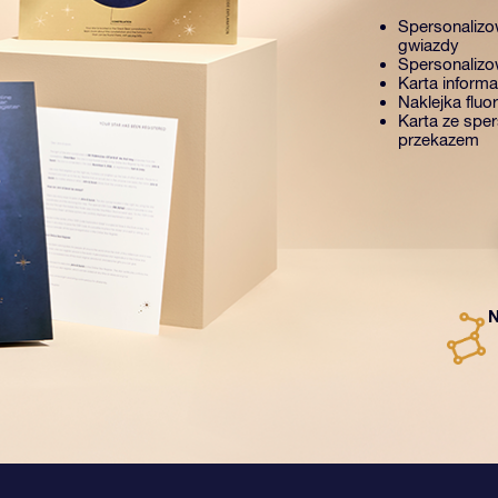
Spersonalizo
gwiazdy
Spersonalizow
Karta inform
Naklejka fluo
Karta ze spe
przekazem