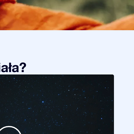
iała?