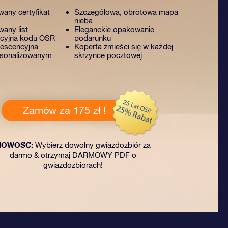
wany certyfikat
Szczegółowa, obrotowa mapa
nieba
any list
Eleganckie opakowanie
acyjna kodu OSR
podarunku
rescencyjna
Koperta zmieści się w każdej
rsonalizowanym
skrzynce pocztowej
Zamów za 175 zł !
NOWOŚĆ:
Wybierz dowolny gwiazdozbiór za
darmo & otrzymaj DARMOWY PDF o
gwiazdozbiorach!