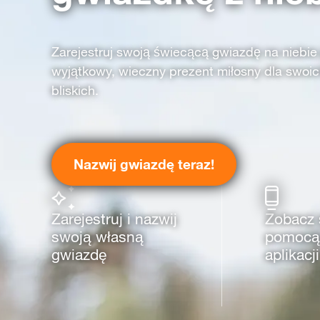
Zarejestruj swoją świecącą gwiazdę na niebie
wyjątkowy, wieczny prezent miłosny dla swoich
bliskich.
Nazwij gwiazdę teraz!
Zarejestruj i nazwij
Zobacz 
swoją własną
pomocą 
gwiazdę
aplikacji