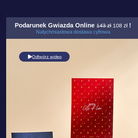
Podarunek Gwiazda Online
!
143 zł
108 zł
Natychmiastowa dostawa cyfrowa
Odtwórz wideo