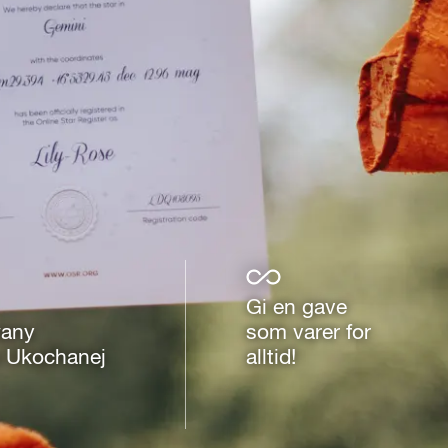
Gi en gave
wany
som varer for
a Ukochanej
alltid!