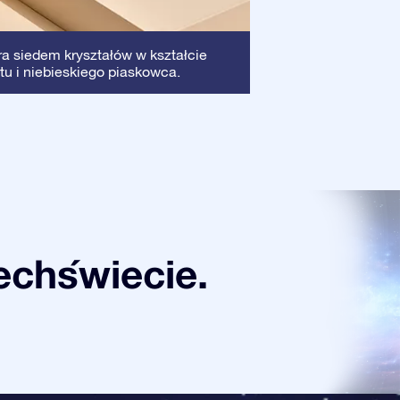
Ramka
: Ta ramka
ra siedem kryształów w kształcie
dzięki czemu Twój
tu i niebieskiego piaskowca.
chświecie.