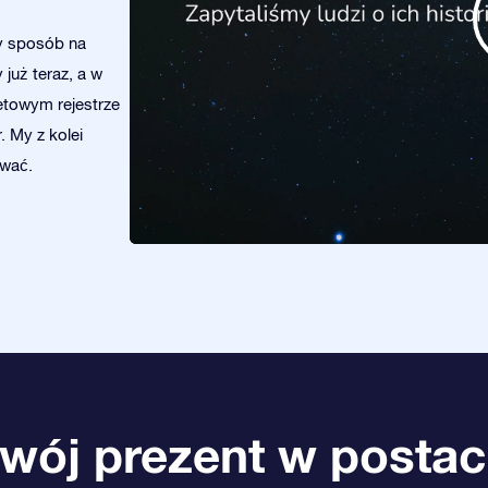
y sposób na
już teraz, a w
netowym rejestrze
. My z kolei
ować.
wój prezent w postac