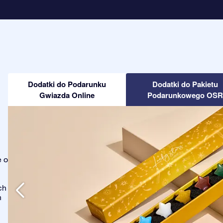
Dodatki do Podarunku
Dodatki do Pakietu
Gwiazda Online
Podarunkowego OSR
e o
ch
h