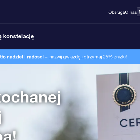
Obsługa
O nas
 konstelację
o nadziei i radości –
nazwij gwiazdę i otrzymaj 25% zniżki!
kochanej
j
ba!