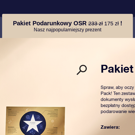
Pakiet Podarunkowy OSR
!
233 zł
175 zł
Nasz najpopularniejszy prezent
Pakie
Spraw, aby oczy 
Pack! Ten zestaw
dokumenty wysła
bezpłatny dostęp
podarowanie wiec
Zawiera: