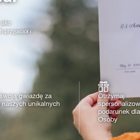
 jako
 przyjaciół i
swoją gwiazdę za
Otrzymaj
naszych unikalnych
spersonalizo
podarunek dl
Osoby