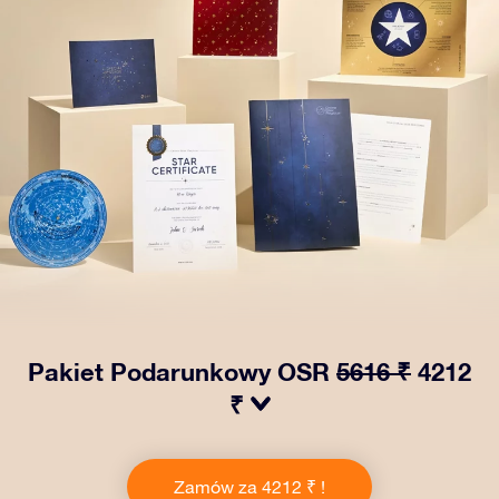
Pakiet Podarunkowy OSR
5616 ₹
4212
₹
Spraw, aby oczy bliskiej Ci osoby zabłysły dzięki
naszemu OSR Gift Pack! Ten zestaw obejmuje piękną
Zamów za 4212 ₹ !
kopertę i spersonalizowane dokumenty wysłane na