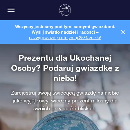
Wszyscy jesteśmy pod tymi samymi gwiazdami.
Wyślij światło nadziei i radości –
nazwij gwiazdę i otrzymaj 25% zniżki!
Prezentu dla Ukochanej
Osoby? Podaruj gwiazdkę z
nieba!
Zarejestruj swoją świecącą gwiazdę na niebie
jako wyjątkowy, wieczny prezent miłosny dla
swoich przyjaciół i bliskich.