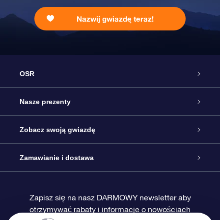
Nazwij gwiazdę teraz!
OSR
Obsługa
Nasze prezenty
Kontakt
Podarunek Gwiazda Online
Zobacz swoją gwiazdę
Blog
Pakiet Podarunkowy OSR
Rejestr Gwiazd
Zamawianie i dostawa
Najczęściej zadawane pytania
Prezent Super Star
Aplikacją OSR Star Finder
Logowanie
Zapisz się na nasz DARMOWY newsletter aby
otrzymywać rabaty i informacje o nowościach
Recenzje
Karta podarunkowa OSR
Sprsonalizowana Strona Gwiazdy
Metody płatności