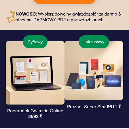
wybrany adres, a także dokumenty cyfrowe i bezpłatny
dostęp do naszych aplikacji. To magiczny sposób na
NOWOŚĆ:
Wybierz dowolny gwiazdozbiór za darmo &
podarowanie wiecznego prezentu przyjaciołom i
otrzymaj DARMOWY PDF o gwiazdozbiorach!
bliskim.
Cyfrowy
Luksusowy
9611 ₹
Prezent Super Star
Podarunek Gwiazda Online
2592 ₹