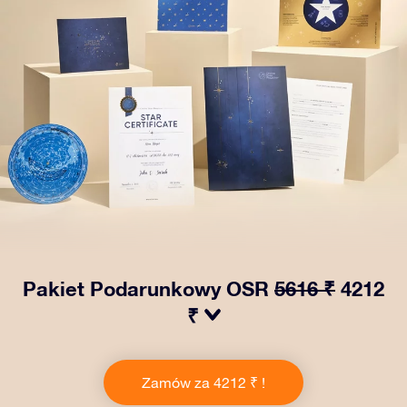
Pakiet Podarunkowy OSR
5616 ₹
4212
₹
Spraw, aby oczy bliskiej Ci osoby zabłysły dzięki
naszemu OSR Gift Pack! Ten zestaw obejmuje piękną
Zamów za 4212 ₹ !
kopertę i spersonalizowane dokumenty wysłane na
wybrany adres, a także dokumenty cyfrowe i bezpłatny