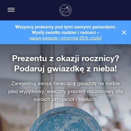
Wszyscy jesteśmy pod tymi samymi gwiazdami.
Wyślij światło nadziei i radości –
nazwij gwiazdę i otrzymaj 25% zniżki!
Prezentu z okazji rocznicy?
Podaruj gwiazdkę z nieba!
Zarejestruj swoją świecącą gwiazdę na niebie
jako wyjątkowy, wieczny prezent rocznicowy dla
swoich przyjaciół i bliskich.