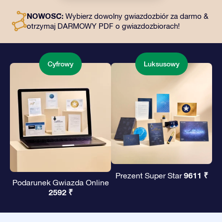
dostęp do naszych aplikacji. To magiczny sposób na
NOWOŚĆ:
Wybierz dowolny gwiazdozbiór za darmo &
podarowanie wiecznego prezentu przyjaciołom i
otrzymaj DARMOWY PDF o gwiazdozbiorach!
bliskim.
Cyfrowy
Luksusowy
9611 ₹
Prezent Super Star
Podarunek Gwiazda Online
2592 ₹