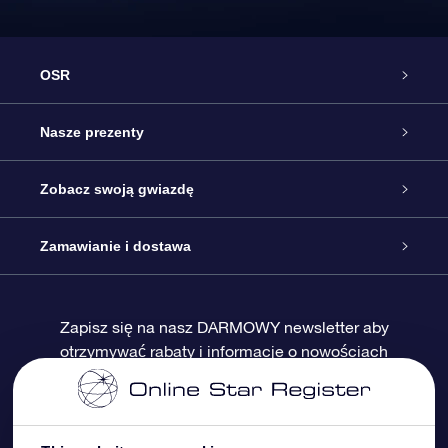
OSR
Obsługa
Nasze prezenty
Kontakt
Podarunek Gwiazda Online
Zobacz swoją gwiazdę
Blog
Pakiet Podarunkowy OSR
Rejestr Gwiazd
Zamawianie i dostawa
Najczęściej zadawane pytania
Prezent Super Star
Aplikacją OSR Star Finder
Logowanie
Zapisz się na nasz DARMOWY newsletter aby
otrzymywać rabaty i informacje o nowościach
Recenzje
Karta podarunkowa OSR
Sprsonalizowana Strona Gwiazdy
Metody płatności
Prezenty firmowe
One Million Stars
Dostawa