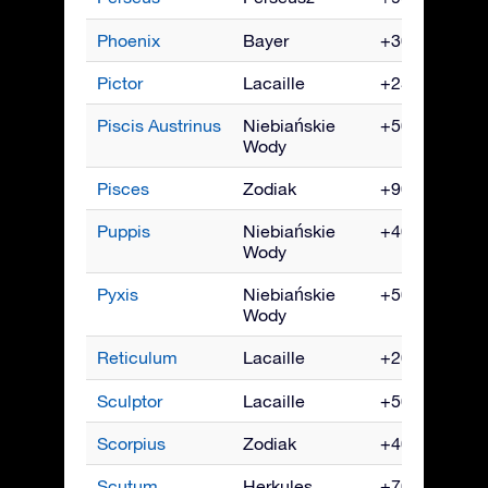
Phoenix
Bayer
+30° do -90°
Pictor
Lacaille
+25° do -90°
Piscis Austrinus
Niebiańskie
+50° do -90°
Wody
Pisces
Zodiak
+90° do -65°
Puppis
Niebiańskie
+40° do -90°
Wody
Pyxis
Niebiańskie
+50° do -90°
Wody
Reticulum
Lacaille
+20° do -90°
Sculptor
Lacaille
+50° do -90°
Scorpius
Zodiak
+40° do -90°
Scutum
Herkules
+70° do -90°