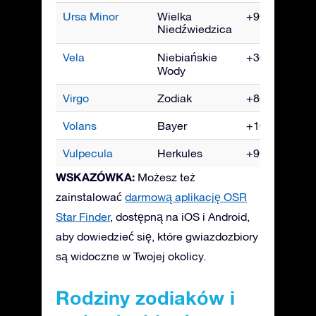
Ursa Minor
Wielka
+90° do -10°
Niedźwiedzica
Vela
Niebiańskie
+30° do -90°
Wody
Virgo
Zodiak
+80° do -80°
Volans
Bayer
+10° do -90°
Vulpecula
Herkules
+90° do -55°
WSKAZÓWKA:
Możesz też
zainstalować
darmową aplikację OSR
Star Finder
, dostępną na iOS i Android,
aby dowiedzieć się, które gwiazdozbiory
są widoczne w Twojej okolicy.
Rodziny zodiaków i