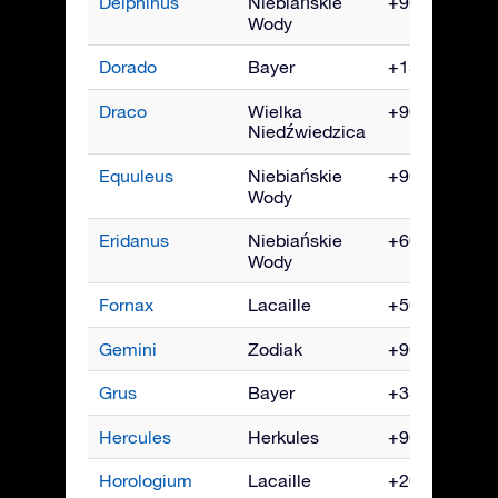
Delphinus
Niebiańskie
+90° do -70°
Wody
Dorado
Bayer
+15° do -90°
Draco
Wielka
+90° do -15°
Niedźwiedzica
Equuleus
Niebiańskie
+90° do -70°
Wody
Eridanus
Niebiańskie
+60° do -90°
Wody
Fornax
Lacaille
+50° do -90°
Gemini
Zodiak
+90° do -60°
Grus
Bayer
+35° do -90°
Hercules
Herkules
+90° do -50°
Horologium
Lacaille
+20° do -90°