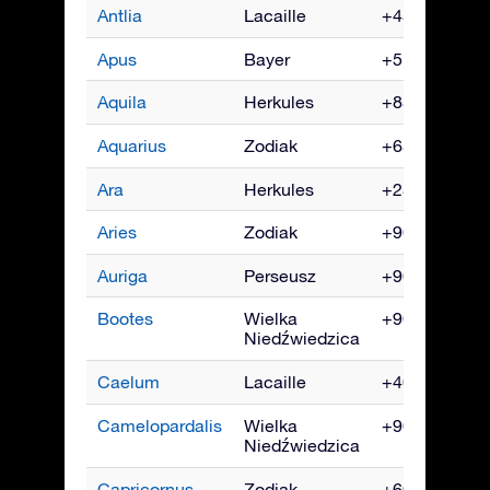
Antlia
Lacaille
+45° do -90°
Apus
Bayer
+5° do -90°
Aquila
Herkules
+85° do -75°
Aquarius
Zodiak
+65° do -90°
Ara
Herkules
+25° do -90°
Aries
Zodiak
+90° do -60°
Auriga
Perseusz
+90° do -40°
Bootes
Wielka
+90° do -50°
Niedźwiedzica
Caelum
Lacaille
+40° do -90°
Camelopardalis
Wielka
+90° do -10°
Niedźwiedzica
Capricornus
Zodiak
+60° do -90°