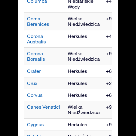
Columba
Niebiańskie
+45° do -90°
Wody
Coma
Wielka
+90° do -60°
Berenices
Niedźwiedzica
Corona
Herkules
+40° do -90°
Australis
Corona
Wielka
+90° do -50°
Borealis
Niedźwiedzica
Crater
Herkules
+65° do -90°
Crux
Herkules
+20° do -90°
Corvus
Herkules
+60° do -90°
Canes Venatici
Wielka
+90° do -40°
Niedźwiedzica
Cygnus
Herkules
+90° do -40°