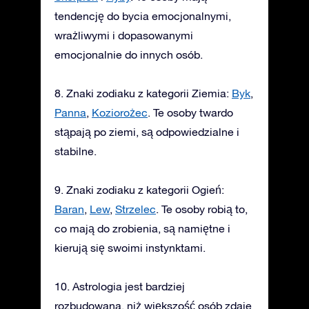
tendencję do bycia emocjonalnymi,
wrażliwymi i dopasowanymi
emocjonalnie do innych osób.
8. Znaki zodiaku z kategorii Ziemia:
Byk
,
Panna
,
Koziorożec
. Te osoby twardo
stąpają po ziemi, są odpowiedzialne i
stabilne.
9. Znaki zodiaku z kategorii Ogień:
Baran
,
Lew
,
Strzelec
. Te osoby robią to,
co mają do zrobienia, są namiętne i
kierują się swoimi instynktami.
10. Astrologia jest bardziej
rozbudowana, niż większość osób zdaje