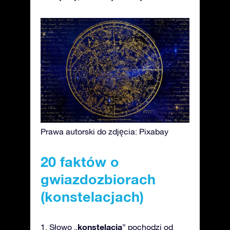
Prawa autorski do zdjęcia: Pixabay
20 faktów o
gwiazdozbiorach
(konstelacjach)
konstelacja
1. Słowo „
” pochodzi od