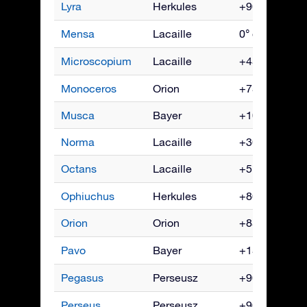
Lyra
Herkules
+90° do -40°
Mensa
Lacaille
0° do -90°
Microscopium
Lacaille
+45° do -90°
Monoceros
Orion
+75° do -85°
Musca
Bayer
+10° do -90°
Norma
Lacaille
+30° do -90°
Octans
Lacaille
+5° do -90°
Ophiuchus
Herkules
+80° do -80°
Orion
Orion
+85° do -75°
Pavo
Bayer
+15° do -90°
Pegasus
Perseusz
+90° do -60°
Perseus
Perseusz
+90° do -35°