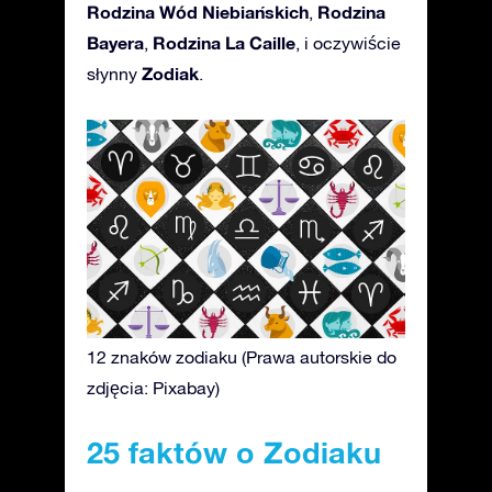
Rodzina Wód Niebiańskich
Rodzina
,
Bayera
Rodzina La Caille
,
, i oczywiście
Zodiak
słynny
.
12 znaków zodiaku (Prawa autorskie do
zdjęcia: Pixabay)
25 faktów o Zodiaku