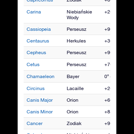
Carina
Niebiańskie
+20° do -90°
Wody
Cassiopeia
Perseusz
+90° do -20°
Centaurus
Herkules
+30° do -90°
Cepheus
Perseusz
+90° do -10°
Cetus
Perseusz
+70° do -90°
Chamaeleon
Bayer
0° do -90°
Circinus
Lacaille
+20° do -90°
Canis Major
Orion
+60° do -90°
Canis Minor
Orion
+85° do -75°
Cancer
Zodiak
+90° do -60°