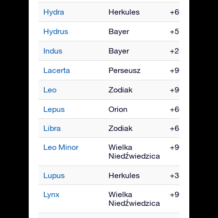
Hydra
Herkules
+60° do -90°
Hydrus
Bayer
+5° do -90°
Indus
Bayer
+25° do -90°
Lacerta
Perseusz
+90° do -35°
Leo
Zodiak
+90° do -65°
Lepus
Orion
+60° do -90°
Libra
Zodiak
+65° do -90°
Leo Minor
Wielka
+90° do -45°
Niedźwiedzica
Lupus
Herkules
+35° do -90°
Lynx
Wielka
+90° do -35°
Niedźwiedzica