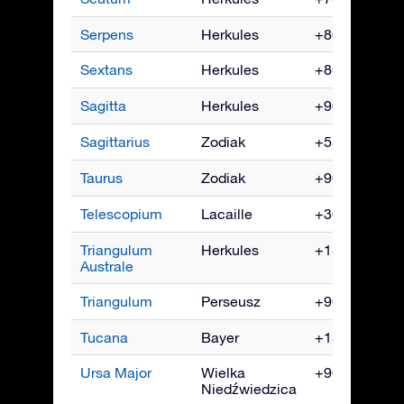
Serpens
Herkules
+80° do -80°
Sextans
Herkules
+80° do -80°
Sagitta
Herkules
+90° do -70°
Sagittarius
Zodiak
+55° do -90°
Taurus
Zodiak
+90° do -65°
Telescopium
Lacaille
+30° do -90°
Triangulum
Herkules
+15° do -90°
Australe
Triangulum
Perseusz
+90° do -50°
Tucana
Bayer
+15° do -90°
Ursa Major
Wielka
+90° do -30°
Niedźwiedzica