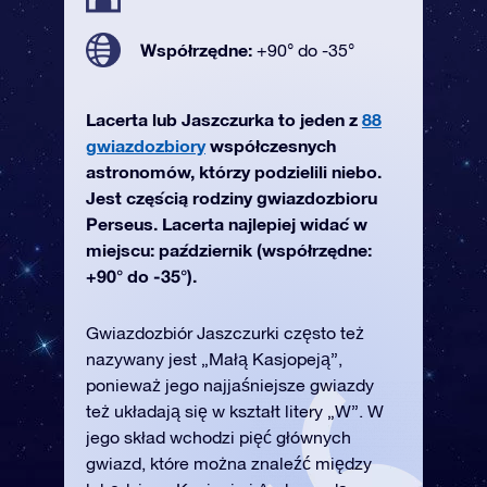
Współrzędne:
+90° do -35°
Lacerta lub Jaszczurka to jeden z
88
gwiazdozbiory
współczesnych
astronomów, którzy podzielili niebo.
Jest częścią rodziny gwiazdozbioru
Perseus. Lacerta najlepiej widać w
miejscu: październik (współrzędne:
+90° do -35°).
Gwiazdozbiór Jaszczurki często też
nazywany jest „Małą Kasjopeją”,
ponieważ jego najjaśniejsze gwiazdy
też układają się w kształt litery „W”. W
jego skład wchodzi pięć głównych
gwiazd, które można znaleźć między