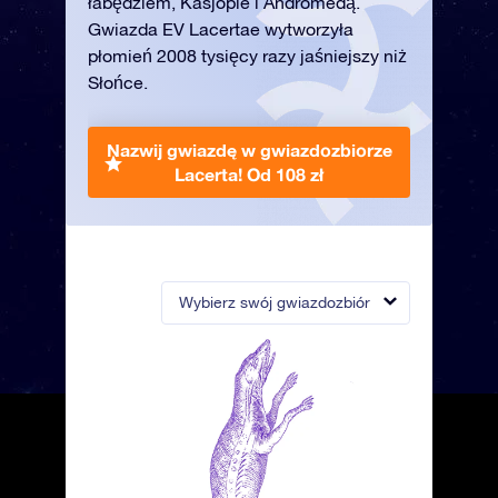
łabędziem, Kasjopie i Andromedą.
Gwiazda EV Lacertae wytworzyła
płomień 2008 tysięcy razy jaśniejszy niż
Słońce.
Nazwij gwiazdę w gwiazdozbiorze
Lacerta!
Od 108 zł
Wybierz swój gwiazdozbiór