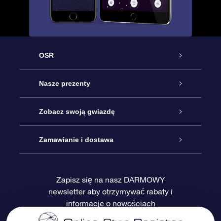
OSR
Obsługa
Nasze prezenty
Kontakt
Podarunek Gwiazda Online
Zobacz swoją gwiazdę
Blog
Pakiet Podarunkowy OSR
Rejestr Gwiazd
Zamawianie i dostawa
Najczęściej zadawane pytania
Prezent Super Star
Aplikacją OSR Star Finder
Logowanie
Zapisz się na nasz DARMOWY
newsletter aby otrzymywać rabaty i
Recenzje
Karta podarunkowa OSR
Sprsonalizowana Strona Gwiazdy
Metody płatności
informacje o nowościach