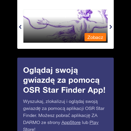
Andromeda - Związana panna
Antli
obacz
Zobacz
Oglądaj swoją
gwiazdę za pomocą
OSR Star Finder App!
Wyszukaj, zlokalizuj i oglądaj swoją
gwiazdę za pomocą aplikacji OSR Star
Finder. Możesz pobrać aplikację ZA
DARMO ze strony
AppStore
lub
Play
Store
!