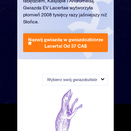
łabędziem, Kasjopie i Andromedą.
Gwiazda EV Lacertae wytworzyła
płomień 2008 tysięcy razy jaśniejszy niż
Słońce.
Nazwij gwiazdę w gwiazdozbiorze
Lacerta!
Od 37 CA$
Wybierz swój gwiazdozbiór