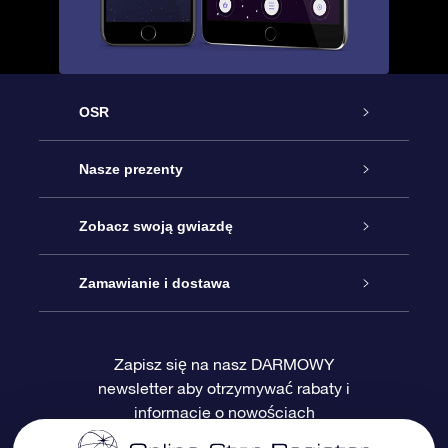
OSR
Obsługa
Nasze prezenty
Kontakt
Podarunek Gwiazda Online
Zobacz swoją gwiazdę
Blog
Pakiet Podarunkowy OSR
Rejestr Gwiazd
Zamawianie i dostawa
Najczęściej zadawane pytania
Prezent Super Star
Aplikacją OSR Star Finder
Logowanie
Zapisz się na nasz DARMOWY
newsletter aby otrzymywać rabaty i
Recenzje
Karta podarunkowa OSR
Sprsonalizowana Strona Gwiazdy
Metody płatności
informacje o nowościach