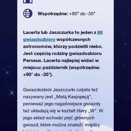
Współrzędne:
+90° do -35°
Lacerta lub Jaszczurka to jeden z
88
gwiazdozbiory
współczesnych
astronomów, którzy podzielili niebo.
Jest częścią rodziny gwiazdozbioru
Perseus. Lacerta najlepiej widać w
miejscu: październik (współrzędne:
+90° do -35°).
Gwiazdozbiór Jaszczurki często też
nazywany jest „Małą Kasjopeją”,
ponieważ jego najjaśniejsze gwiazdy
też układają się w kształt litery „W”. W
jego skład wchodzi pięć głównych
gwiazd, które można znaleźć między