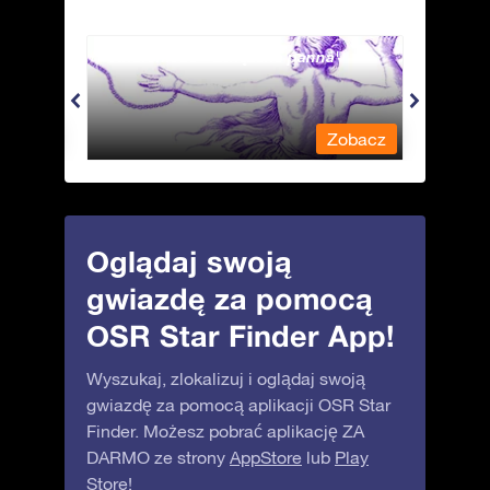
Andromeda - Związana panna
Antli
obacz
Zobacz
Oglądaj swoją
gwiazdę za pomocą
OSR Star Finder App!
Wyszukaj, zlokalizuj i oglądaj swoją
gwiazdę za pomocą aplikacji OSR Star
Finder. Możesz pobrać aplikację ZA
DARMO ze strony
AppStore
lub
Play
Store
!