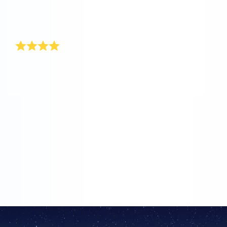
prezent, który wyróżniał się pod choinką! Dlatego
polecam Internetowy rRejestr Gwiazd nie tylko na
Boże Narodzenie, ale na każdą okazję.
Prezent gwiazdkowy dla mojej dziewczyny
W ubiegłym roku mój brat kupił swojej żonie na Boże
Narodzenie niezbyt oryginalny prezent. Podarunek był
wyjątkowo nietrafiony i przez cały rok słuchał
wyrzutów z tego powodu. Chcąc uniknąć podobnej
sytuacji, zacząłem szukać prezentu dla mojej
dziewczyny z wielką ostrożnością. Wpisałem w
wyszukiwarce internetowej hasło „prezent urodzinowy
dla dziewczyny” i znalazłem tę stronę. Kiedy znalazła
paczkę pod choinką, była zachwycona. Było to dla
niej totalne zaskoczenie. Od tego czasu ciągle mnie
chwali!