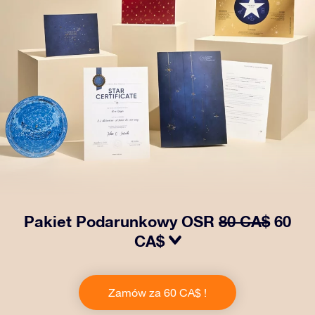
Pakiet Podarunkowy OSR
80 CA$
60
CA$
Spraw, aby oczy bliskiej Ci osoby zabłysły dzięki
naszemu OSR Gift Pack! Ten zestaw obejmuje piękną
Zamów za 60 CA$ !
kopertę i spersonalizowane dokumenty wysłane na
wybrany adres, a także dokumenty cyfrowe i bezpłatny