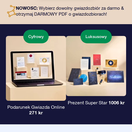
dostęp do naszych aplikacji. To magiczny sposób na
NOWOŚĆ:
Wybierz dowolny gwiazdozbiór za darmo &
podarowanie wiecznego prezentu przyjaciołom i
otrzymaj DARMOWY PDF o gwiazdozbiorach!
bliskim.
Cyfrowy
Luksusowy
1006 kr
Prezent Super Star
Podarunek Gwiazda Online
271 kr