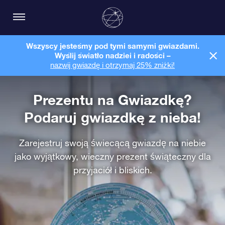
Wszyscy jesteśmy pod tymi samymi gwiazdami.
Wyślij światło nadziei i radości –
nazwij gwiazdę i otrzymaj 25% zniżki!
Prezentu na Gwiazdkę?
Podaruj gwiazdkę z nieba!
Zarejestruj swoją świecącą gwiazdę na niebie
jako wyjątkowy, wieczny prezent świąteczny dla
przyjaciół i bliskich.