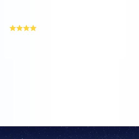
prezent, który wyróżniał się pod choinką! Dlatego
polecam Internetowy rRejestr Gwiazd nie tylko na
Boże Narodzenie, ale na każdą okazję.
Prezent gwiazdkowy dla mojej dziewczyny
W ubiegłym roku mój brat kupił swojej żonie na Boże
Narodzenie niezbyt oryginalny prezent. Podarunek był
wyjątkowo nietrafiony i przez cały rok słuchał
wyrzutów z tego powodu. Chcąc uniknąć podobnej
sytuacji, zacząłem szukać prezentu dla mojej
dziewczyny z wielką ostrożnością. Wpisałem w
wyszukiwarce internetowej hasło „prezent urodzinowy
dla dziewczyny” i znalazłem tę stronę. Kiedy znalazła
paczkę pod choinką, była zachwycona. Było to dla
niej totalne zaskoczenie. Od tego czasu ciągle mnie
chwali!