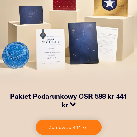
Pakiet Podarunkowy OSR
588 kr
441
kr
Spraw, aby oczy bliskiej Ci osoby zabłysły dzięki
naszemu OSR Gift Pack! Ten zestaw obejmuje piękną
Zamów za 441 kr !
kopertę i spersonalizowane dokumenty wysłane na
wybrany adres, a także dokumenty cyfrowe i bezpłatny