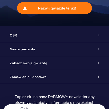
Nazwij gwiazdę teraz!
OSR
Obsługa
Nasze prezenty
Kontakt
Podarunek Gwiazda Online
Zobacz swoją gwiazdę
Blog
Pakiet Podarunkowy OSR
Rejestr Gwiazd
Zamawianie i dostawa
Najczęściej zadawane pytania
Prezent Super Star
Aplikacją OSR Star Finder
Logowanie
Zapisz się na nasz DARMOWY newsletter aby
otrzymywać rabaty i informacje o nowościach
Recenzje
Karta podarunkowa OSR
Sprsonalizowana Strona Gwiazdy
Metody płatności