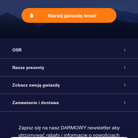
Nazwij gwiazdę teraz!
OSR
Obsługa
Nasze prezenty
Kontakt
Podarunek Gwiazda Online
Zobacz swoją gwiazdę
Blog
Pakiet Podarunkowy OSR
Rejestr Gwiazd
Zamawianie i dostawa
Najczęściej zadawane pytania
Prezent Super Star
Aplikacją OSR Star Finder
Logowanie
Zapisz się na nasz DARMOWY newsletter aby
otrzymywać rabaty i informacje o nowościach
Recenzje
Karta podarunkowa OSR
Sprsonalizowana Strona Gwiazdy
Metody płatności