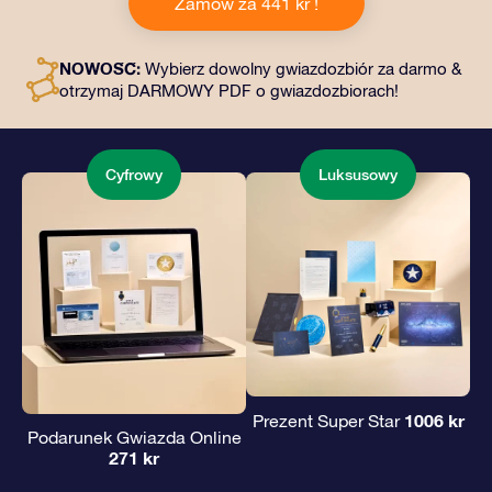
Zamów za 441 kr !
kopertę i spersonalizowane dokumenty wysłane na
wybrany adres, a także dokumenty cyfrowe i bezpłatny
dostęp do naszych aplikacji. To magiczny sposób na
NOWOŚĆ:
Wybierz dowolny gwiazdozbiór za darmo &
podarowanie wiecznego prezentu przyjaciołom i
otrzymaj DARMOWY PDF o gwiazdozbiorach!
bliskim.
Cyfrowy
Luksusowy
1006 kr
Prezent Super Star
Podarunek Gwiazda Online
271 kr