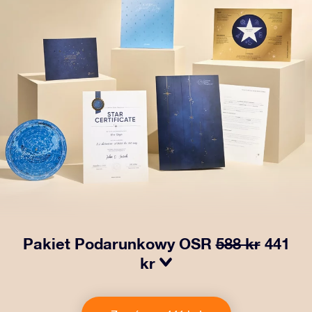
Pakiet Podarunkowy OSR
588 kr
441
kr
Spraw, aby oczy bliskiej Ci osoby zabłysły dzięki
naszemu OSR Gift Pack! Ten zestaw obejmuje piękną