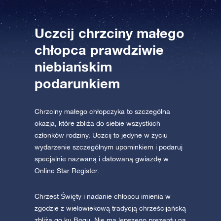
Uczcij chrzciny małego
AppStore (iOS)
Play Store (Android)
chłopca prawdziwie
niebiańskim
podarunkiem
Chrzciny małego chłopczyka to szczególna
okazja, które zbliża do siebie wszystkich
członków rodziny. Uczcij to jedyne w życiu
wydarzenie szczególnym upominkiem i podaruj
specjalnie nazwaną i datowaną gwiazdę w
Online Star Register.
Chrzest Święty i nadanie chłopcu imienia w
zgodzie z wielowiekową tradycją chrześcijańską
zbliża go ku Bogu. Nie ma lepszego prezentu na