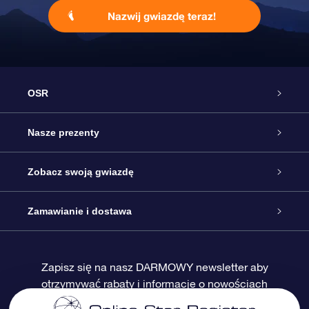
Nazwij gwiazdę teraz!
OSR
Obsługa
Nasze prezenty
Kontakt
Podarunek Gwiazda Online
Zobacz swoją gwiazdę
Blog
Pakiet Podarunkowy OSR
Rejestr Gwiazd
Zamawianie i dostawa
Najczęściej zadawane pytania
Prezent Super Star
Aplikacją OSR Star Finder
Logowanie
Zapisz się na nasz DARMOWY newsletter aby
otrzymywać rabaty i informacje o nowościach
Recenzje
Karta podarunkowa OSR
Sprsonalizowana Strona Gwiazdy
Metody płatności