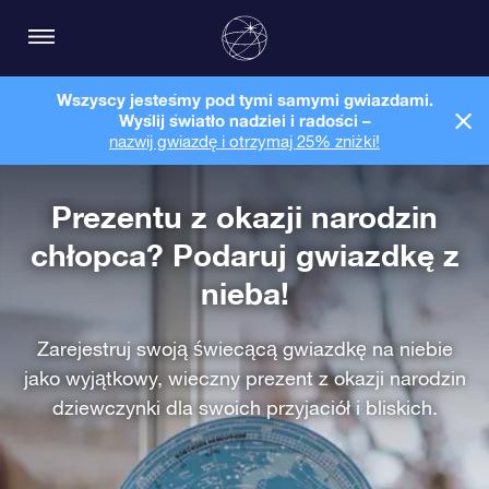
Wszyscy jesteśmy pod tymi samymi gwiazdami.
Wyślij światło nadziei i radości –
nazwij gwiazdę i otrzymaj 25% zniżki!
Prezentu z okazji narodzin
chłopca? Podaruj gwiazdkę z
nieba!
Zarejestruj swoją świecącą gwiazdkę na niebie
jako wyjątkowy, wieczny prezent z okazji narodzin
dziewczynki dla swoich przyjaciół i bliskich.