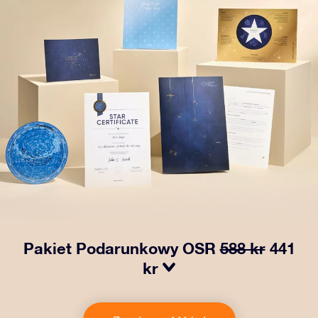
Pakiet Podarunkowy OSR
588 kr
441
kr
Spraw, aby oczy bliskiej Ci osoby zabłysły dzięki
naszemu OSR Gift Pack! Ten zestaw obejmuje piękną