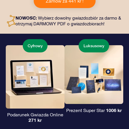
Zamów za 441 kr !
kopertę i spersonalizowane dokumenty wysłane na
wybrany adres, a także dokumenty cyfrowe i bezpłatny
dostęp do naszych aplikacji. To magiczny sposób na
NOWOŚĆ:
Wybierz dowolny gwiazdozbiór za darmo &
podarowanie wiecznego prezentu przyjaciołom i
otrzymaj DARMOWY PDF o gwiazdozbiorach!
bliskim.
Cyfrowy
Luksusowy
1006 kr
Prezent Super Star
Podarunek Gwiazda Online
271 kr