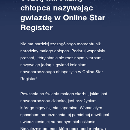
chłopca nazywając
gwiazdę w Online Star
AppStore (iOS)
Play Store (Android)
Register
Nie ma bardziej szczególnego momentu niż
narodziny małego chłopca. Podaruj wspaniały
prezent, który stanie się rodzinnym skarbem,
nazywając jedną z gwiazd imieniem
nowonarodzonego chłopczyka w Online Star
Register!
Powitanie na świecie małego skarbu, jakim jest
nowonarodzone dziecko, jest przeżyciem
którego nigdy się nie zapomina. Wspaniałym
sposobem na uczczenie tej pamiętnej chwili jest
uwiecznienie jej na nocnym nieboskłonie.
Niezależnie od tego, którą opcję podarunkową