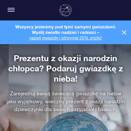
Wszyscy jesteśmy pod tymi samymi gwiazdami.
Wyślij światło nadziei i radości –
nazwij gwiazdę i otrzymaj 25% zniżki!
Prezentu z okazji narodzin
chłopca? Podaruj gwiazdkę z
nieba!
Zarejestruj swoją świecącą gwiazdkę na niebie
jako wyjątkowy, wieczny prezent z okazji narodzin
dziewczynki dla swoich przyjaciół i bliskich.