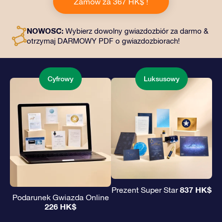
Zamów za 367 HK$ !
kopertę i spersonalizowane dokumenty wysłane na
wybrany adres, a także dokumenty cyfrowe i bezpłatny
dostęp do naszych aplikacji. To magiczny sposób na
NOWOŚĆ:
Wybierz dowolny gwiazdozbiór za darmo &
podarowanie wiecznego prezentu przyjaciołom i
otrzymaj DARMOWY PDF o gwiazdozbiorach!
bliskim.
Cyfrowy
Luksusowy
837 HK$
Prezent Super Star
Podarunek Gwiazda Online
226 HK$