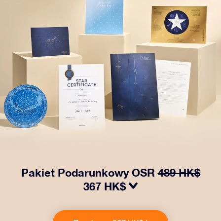
Pakiet Podarunkowy OSR
489 HK$
367 HK$
Spraw, aby oczy bliskiej Ci osoby zabłysły dzięki
naszemu OSR Gift Pack! Ten zestaw obejmuje piękną