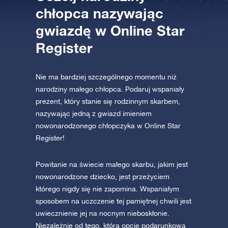
chłopca nazywając
gwiazdę w Online Star
AppStore (iOS)
Play Store (Android)
Register
Nie ma bardziej szczególnego momentu niż
narodziny małego chłopca. Podaruj wspaniały
prezent, który stanie się rodzinnym skarbem,
nazywając jedną z gwiazd imieniem
nowonarodzonego chłopczyka w Online Star
Register!
Powitanie na świecie małego skarbu, jakim jest
nowonarodzone dziecko, jest przeżyciem
którego nigdy się nie zapomina. Wspaniałym
sposobem na uczczenie tej pamiętnej chwili jest
uwiecznienie jej na nocnym nieboskłonie.
Niezależnie od tego, którą opcję podarunkową