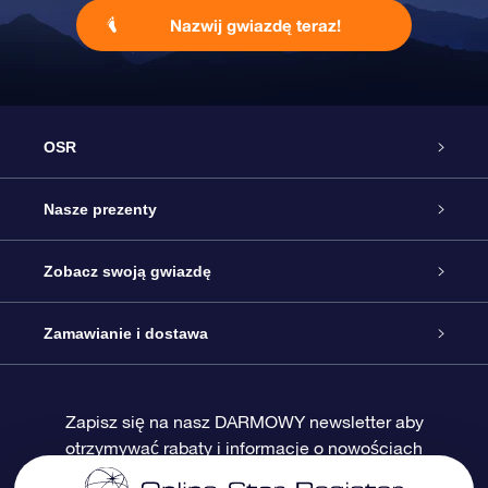
Nazwij gwiazdę teraz!
OSR
Obsługa
Nasze prezenty
Kontakt
Podarunek Gwiazda Online
Zobacz swoją gwiazdę
Blog
Pakiet Podarunkowy OSR
Rejestr Gwiazd
Zamawianie i dostawa
Najczęściej zadawane pytania
Prezent Super Star
Aplikacją OSR Star Finder
Logowanie
Zapisz się na nasz DARMOWY newsletter aby
otrzymywać rabaty i informacje o nowościach
Recenzje
Karta podarunkowa OSR
Sprsonalizowana Strona Gwiazdy
Metody płatności