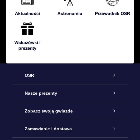
Aktualności
Astronomia
Przewodnik OSR
Wskazówki i
prezenty
OSR
Obsługa
Nasze prezenty
Kontakt
Podarunek Gwiazda Online
Zobacz swoją gwiazdę
Blog
Pakiet Podarunkowy OSR
Rejestr Gwiazd
Zamawianie i dostawa