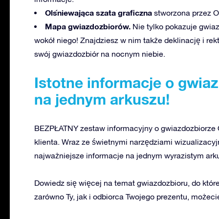
Olśniewająca szata graficzna
stworzona przez OS
Mapa gwiazdozbiorów.
Nie tylko pokazuje gwiazd
wokół niego! Znajdziesz w nim także deklinację i rek
swój gwiazdozbiór na nocnym niebie.
Istotne informacje o gwia
na jednym arkuszu!
BEZPŁATNY zestaw informacyjny o gwiazdozbiorze O
klienta. Wraz ze świetnymi narzędziami wizualizacy
najważniejsze informacje na jednym wyrazistym ark
Dowiedz się więcej na temat gwiazdozbioru, do któr
zarówno Ty, jak i odbiorca Twojego prezentu, możeci