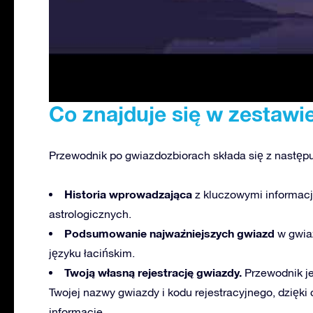
Co znajduje się w zestaw
Przewodnik po gwiazdozbiorach składa się z następ
Historia wprowadzająca
z kluczowymi informac
astrologicznych.
Podsumowanie najważniejszych gwiazd
w gwiaz
języku łacińskim.
Twoją własną rejestrację gwiazdy.
Przewodnik j
Twojej nazwy gwiazdy i kodu rejestracyjnego, dzięk
informacje.