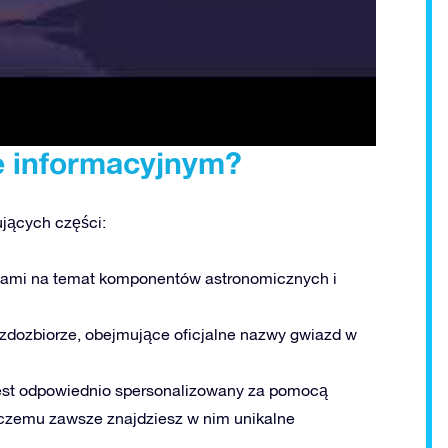
ie informacyjnym?
ujących części:
jami na temat komponentów astronomicznych i
dozbiorze, obejmujące oficjalne nazwy gwiazd w
est odpowiednio spersonalizowany za pomocą
i czemu zawsze znajdziesz w nim unikalne