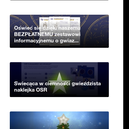
Oświeć się dzięki naszemu
BEZPŁATNEMU zestawowi
informacyjnemu o gwiaz...
Świecąca w ciemności gwieździsta
naklejka OSR