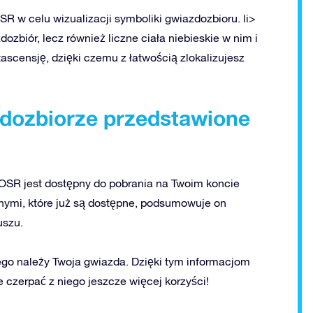
R w celu wizualizacji symboliki gwiazdozbioru. li>
ozbiór, lecz również liczne ciała niebieskie w nim i
tascensję, dzięki czemu z łatwością zlokalizujesz
zdozbiorze przedstawione
SR jest dostępny do pobrania na Twoim koncie
jnymi, które już są dostępne, podsumowuje on
uszu.
ego należy Twoja gwiazda. Dzięki tym informacjom
e czerpać z niego jeszcze więcej korzyści!