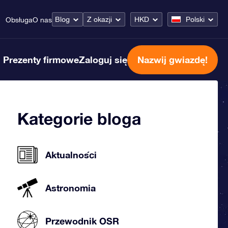
Blog
Z okazji
HKD
Polski
Obsługa
O nas
Prezenty firmowe
Zaloguj się
Nazwij gwiazdę!
Kategorie bloga
Aktualności
Astronomia
Przewodnik OSR