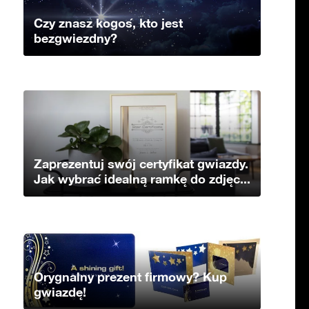
Czy znasz kogoś, kto jest
bezgwiezdny?
Zaprezentuj swój certyfikat gwiazdy.
Jak wybrać idealną ramkę do zdjęc...
Orygnalny prezent firmowy? Kup
gwiazdę!