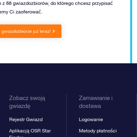
 z 88 gwiazdozbiorów, do którego chcesz przypisać
żemy Ci zaoferować.
gwiazdozbiorze już teraz!
Zobacz swoją
Zamawianie i
gwiazdę
dostawa
Rejestr Gwiazd
Logowanie
Aplikacją OSR Star
Metody płatności