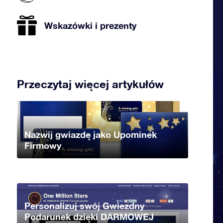
Wskazówki i prezenty
Przeczytaj więcej artykułów
Nazwij gwiazdę jako Upominek
Firmowy
Personalizuj swój Gwiezdny
Podarunek dzięki DARMOWEJ