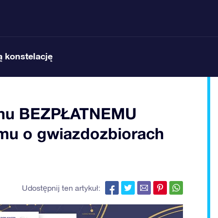
 konstelację
zemu BEZPŁATNEMU
mu o gwiazdozbiorach
Udostępnij ten artykuł: