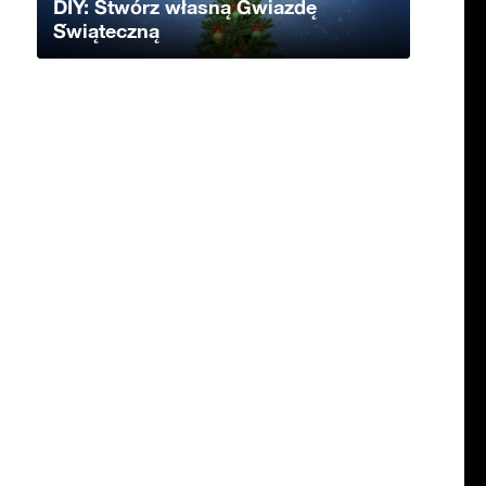
DIY: Stwórz własną Gwiazdę
Świąteczną