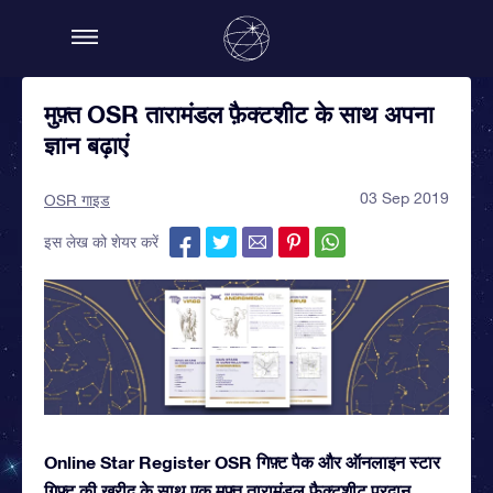
मुफ़्त OSR तारामंडल फ़ैक्टशीट के साथ अपना
ज्ञान बढ़ाएं
03 Sep 2019
OSR गाइड
इस लेख को शेयर करें
Online Star Register OSR गिफ़्ट पैक और ऑनलाइन स्टार
गिफ़्ट की खरीद के साथ एक मुफ़्त तारामंडल फ़ैक्टशीट प्रदान