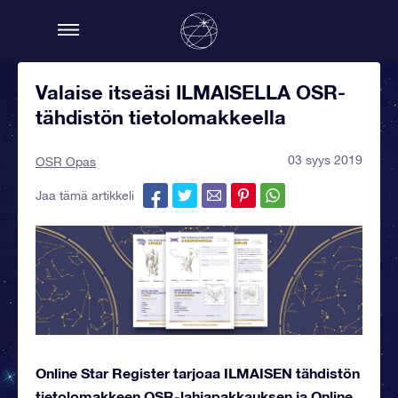
Valaise itseäsi ILMAISELLA OSR-
tähdistön tietolomakkeella
03 syys 2019
OSR Opas
Jaa tämä artikkeli
Online Star Register tarjoaa ILMAISEN tähdistön
tietolomakkeen OSR-lahjapakkauksen ja Online