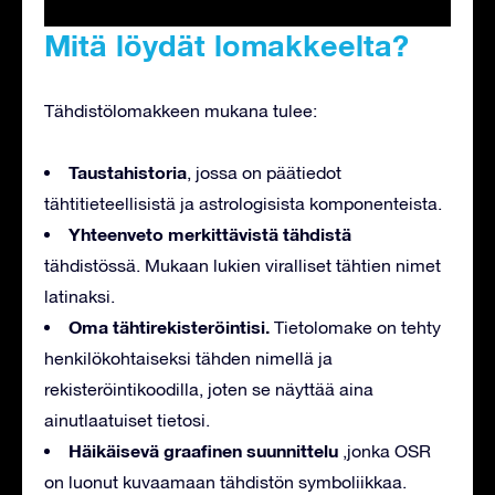
Mitä löydät lomakkeelta?
Tähdistölomakkeen mukana tulee:
Taustahistoria
, jossa on päätiedot
tähtitieteellisistä ja astrologisista komponenteista.
Yhteenveto merkittävistä tähdistä
tähdistössä. Mukaan lukien viralliset tähtien nimet
latinaksi.
Oma tähtirekisteröintisi.
Tietolomake on tehty
henkilökohtaiseksi tähden nimellä ja
rekisteröintikoodilla, joten se näyttää aina
ainutlaatuiset tietosi.
Häikäisevä graafinen suunnittelu
,jonka OSR
on luonut kuvaamaan tähdistön symboliikkaa.