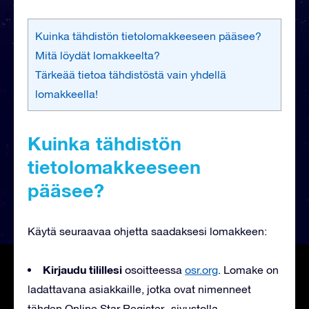
Kuinka tähdistön tietolomakkeeseen pääsee?
Mitä löydät lomakkeelta?
Tärkeää tietoa tähdistöstä vain yhdellä
lomakkeella!
Kuinka tähdistön
tietolomakkeeseen
pääsee?
Käytä seuraavaa ohjetta saadaksesi lomakkeen:
Kirjaudu tilillesi
osoitteessa
osr.org
. Lomake on
ladattavana asiakkaille, jotka ovat nimenneet
tähden Online Star Register -sivustolla.