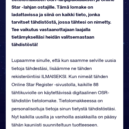
Star -lahjan ostajille. Tämä lomake on
ladattavissa ja siinä on kaikki tieto, jonka
tarvitset tähdistöstä, jossa tähtesi on nimetty.
Tee vaikutus vastaanottajaan laajalla
tietämykselläsi heidän valitsemastaan
tähdistöstä!
Lupaamme sinulle, että kun saamme selville uusia
tietoja tähdestäsi, lisäämme ne tähden
rekisteröintiisi ILMAISEKSI. Kun nimeät tähden
Online Star Register -sivustolla, kaikille 88
tähtikuviolle on käytettävissä digitaalinen OSR-
tähdistön tietolomake. Tietolomakkeessa on
personalisoituja tietoja sinun tietystä tähdistöstäsi.
Nyt kaikilla uusilla ja vanhoilla asiakkailla on pääsy
tähän kauniisti suunniteltuun tuotteeseen.