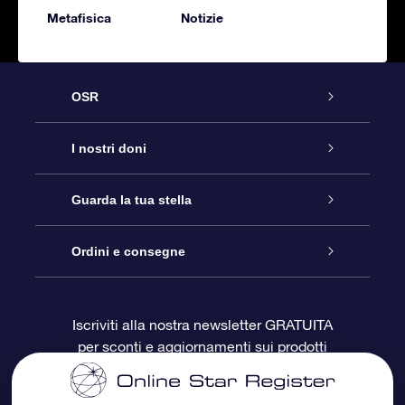
Metafisica
Notizie
OSR
Assistenza
I nostri doni
Contattaci
Online Star Gift
Guarda la tua stella
Blog
Pacchetto regalo OSR
Registro stellare
Ordini e consegne
Domande frequenti
Super Star Gift
App OSR Star Finder
Login Cliente
Iscriviti alla nostra newsletter GRATUITA
per sconti e aggiornamenti sui prodotti
OSR Recensioni
Gift Card OSR
Star Page personalizzata
Informazioni di Pagamento
Doni aziendali
One Million Stars
Informazioni di Spedizione