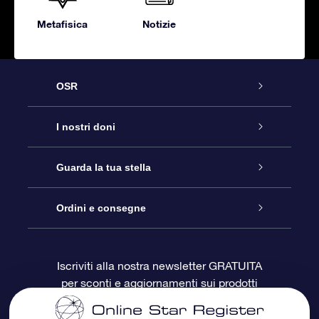
Metafisica
Notizie
OSR
Assistenza
I nostri doni
Contattaci
Online Star Gift
Guarda la tua stella
Blog
Pacchetto regalo OSR
Registro stellare
Ordini e consegne
Domande frequenti
Super Star Gift
App OSR Star Finder
Login Cliente
Iscriviti alla nostra newsletter GRATUITA
per sconti e aggiornamenti sui prodotti
OSR Recensioni
Gift Card OSR
Star Page personalizzata
Informazioni di Pagamento