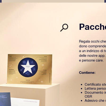
Pacch
Regala occhi che
dono comprende u
a un indirizzo di 
delle nostre app
e persone care.
Contiene:
Certificato st
Lettera perso
Documento in
OSR
Adesivo che si