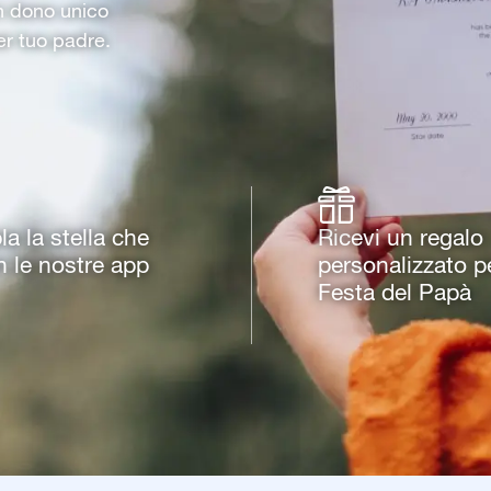
un dono unico
er tuo padre.
a la stella che
Ricevi un regalo
n le nostre app
personalizzato pe
Festa del Papà