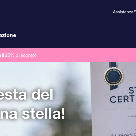
Assistenza
S
lazione
n il 25% di sconto!
esta del
a stella!