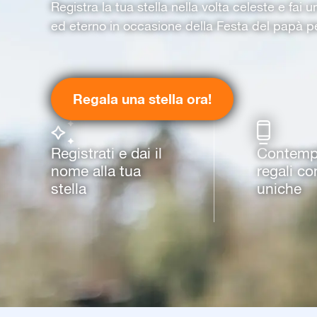
Registra la tua stella nella volta celeste e fai 
ed eterno in occasione della Festa del papà p
Regala una stella ora!
Registrati e dai il
Contempl
nome alla tua
regali co
stella
uniche