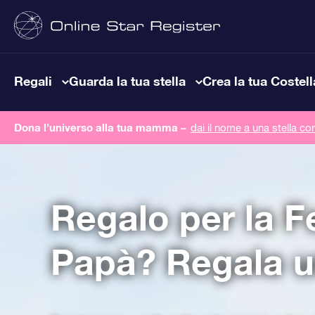
Regali
Guarda la tua stella
Crea la tua Costel
Dona l’universo alla tua mamma –
dai il nome a una stella co
Regalo per la F
Papà? Regala un