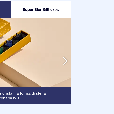
R
Super Star Gift extra
Cornice
cristalli a forma di stella
: La corni
renaria blu.
garantendo una pe