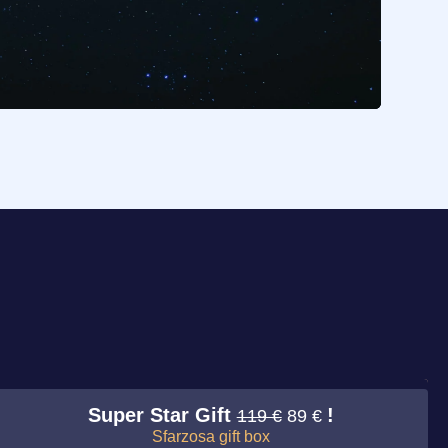
Super Star Gift
!
119 €
89 €
Sfarzosa gift box