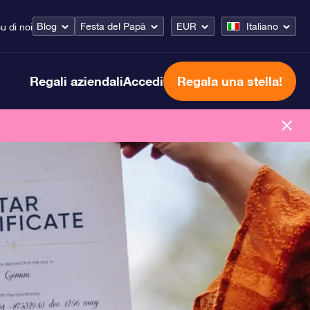
Blog
Festa del Papà
EUR
Italiano
u di noi
Regali aziendali
Accedi
Regala una stella!