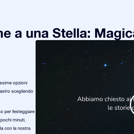
e a una Stella: Magic
issime opzioni
o astro scegliendo
so per festeggiare
 pochi minuti,
rla con la nostra