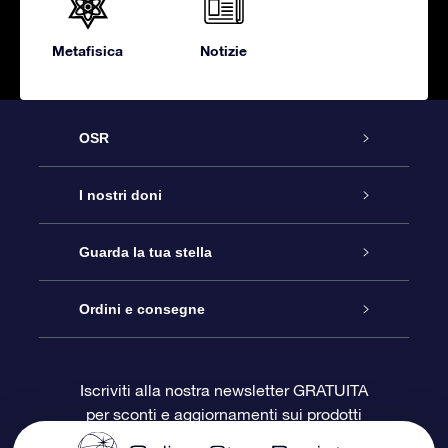
Metafisica
Notizie
OSR
Assistenza
I nostri doni
Contattaci
Online Star Gift
Guarda la tua stella
Blog
Pacchetto regalo OSR
Registro stellare
Ordini e consegne
Domande frequenti
Super Star Gift
App OSR Star Finder
Login Cliente
Iscriviti alla nostra newsletter GRATUITA
per sconti e aggiornamenti sui prodotti
OSR Recensioni
Gift Card OSR
Star Page personalizzata
Informazioni di Pagamento