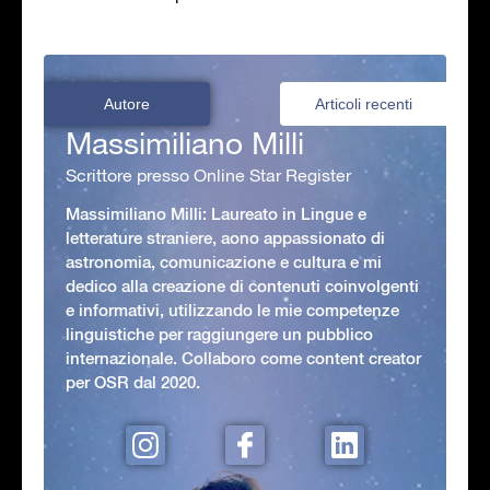
Autore
Articoli recenti
Massimiliano Milli
Scrittore presso Online Star Register
Massimiliano Milli: Laureato in Lingue e
letterature straniere, aono appassionato di
astronomia, comunicazione e cultura e mi
dedico alla creazione di contenuti coinvolgenti
e informativi, utilizzando le mie competenze
linguistiche per raggiungere un pubblico
internazionale. Collaboro come content creator
per OSR dal 2020.